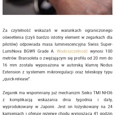
Za czytelność wskazań w warunkach ograniczonego
oświetlenia (czyli bardzo istotny element w zegarkach dla
pilotów) odpowiada masa luminescencyjna Swiss Super-
LumiNova BGW9 Grade A.
Wodoszczelność
wynosi 100
metrów. Bransoleta o zwężającym się profilu od 20 mm do
16 mm została wyposażona w autorską klamrę Nodus
Extension z systemem mikroregulacji oraz teleskopy typu
„quick-release”.
Zegarek ma wspomniany już mechanizm Seiko TMI NH36
z komplikacją wskazania dnia tygodnia i daty,
wyprodukowany w Japonii. Jest on łożyskowany na 24
kamieniach i oferuje rezerwę chodu wynoszącą 41 godzin