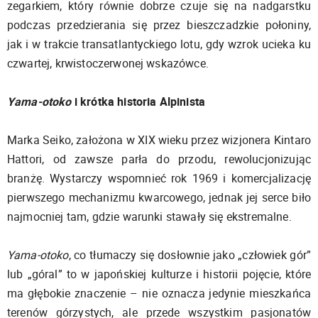
zegarkiem, który równie dobrze czuje się na nadgarstku
podczas przedzierania się przez bieszczadzkie połoniny,
jak i w trakcie transatlantyckiego lotu, gdy wzrok ucieka ku
czwartej, krwistoczerwonej wskazówce.
Yama-otoko
i krótka historia Alpinista
Marka Seiko, założona w XIX wieku przez wizjonera Kintaro
Hattori, od zawsze parła do przodu, rewolucjonizując
branżę. Wystarczy wspomnieć rok 1969 i komercjalizację
pierwszego mechanizmu kwarcowego, jednak jej serce biło
najmocniej tam, gdzie warunki stawały się ekstremalne.
Yama-otoko
, co tłumaczy się dosłownie jako „człowiek gór”
lub „góral” to w japońskiej kulturze i historii pojęcie, które
ma głębokie znaczenie – nie oznacza jedynie mieszkańca
terenów górzystych, ale przede wszystkim pasjonatów