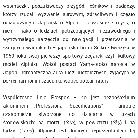
wspinaczki, poszukiwaczy przygód, leśników i badaczy,
którzy rzucali wyzwanie surowym, zdradliwym i często
odizolowanym Japońskim Alpom. To właśnie z myślą o
nich – jako o ludziach potrzebujących niezawodnego i
wytrzymałego narzędzia do nawigacji i przetrwania w
skrajnych warunkach – japońska firma Seiko stworzyła w
1959 roku swój pierwszy sportowy zegarek, czyli kultowy
model Alpinist. Wokół postaci Yama-otoko narosła w
Japonii romantyczna aura ludzi niezależnych, żyjących w
pełnej harmonii i szacunku wobec potęgi natury.
Współczesna linia Prospex – co jest bezpośrednim
akronimem „Professional Specifications” – grupuje
czasomierze stworzone do działania w trzech
środowiskach: na morzu (
Sea
), w powietrzu (
Sky
) i na
lądzie (
Land
). Alpinist jest dumnym reprezentantem tej