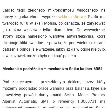
Całość tego zielonego mikrokosmosu widocznego na
tarczy zegarka chroni wypukłe
szkło szafirowe
. Szafir ma
twardość 9/10 w skali Mohsa, co oznacza, że zarysować
go można właściwie tylko diamentem. Od wewnętrznej
strony szkła naniesiono warstwę antyrefleksyjną, która
eliminuje bliki świetlne i sprawia, że pod wieloma kątami
patrzenia odnosi się wrażenie, jakby szkła w ogóle nie było,
a wskazówek można było dotknąć palcem.
Mechanika podróżnika – mechanizm Seiko kaliber 6R54
Pod zakręcanym i przeszklonym deklem, przez który
możemy podglądać pracę wahnika oraz balansu, kryje się
prawdziwy powód dumy marki Seiko. Model Prospex
Alpinist Automatic GMT o referencji HBC007J1 ma
najnowszej generacji manufakturowy mechanizm Seiko