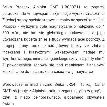
Seiko Prospex Alpinist GMT HBC007J1 to zegarek
paradoks, ale w najwspanialszym tego wyrazu znaczeniu.
Z jednej strony spełnia surowe, techniczne specyfikacje linii
Prospex - wytrzyma pole magnetyczne o natężeniu do 4
800 A/m, nie boi się głębokiego nurkowania, a jego
utwardzana koperta zniesie trudy wymagającej podróży. Z
drugiej strony, urok szmaragdowej tarczy ze złotymi
indeksami i klasycznymi wskazówkami nadaje mu
wyrafinowanego, niemal eleganckiego sznytu „sporty chic”.
Z powodzeniem schowa się pod mankietem flanelowej
koszuli, albo doda charakteru casualowej marynarce.
Wprowadzenie mechanizmu Seiko 6R54 i funkcji Caller
GMT zdejmuje z Alpinista odium zegarka „tylko w góry”, a
czyni z niego pełnoprawnego, globalnego obywatela
świata.