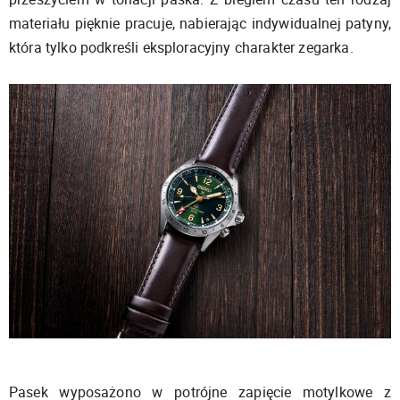
materiału pięknie pracuje, nabierając indywidualnej patyny,
która tylko podkreśli eksploracyjny charakter zegarka.
Pasek wyposażono w potrójne zapięcie motylkowe z