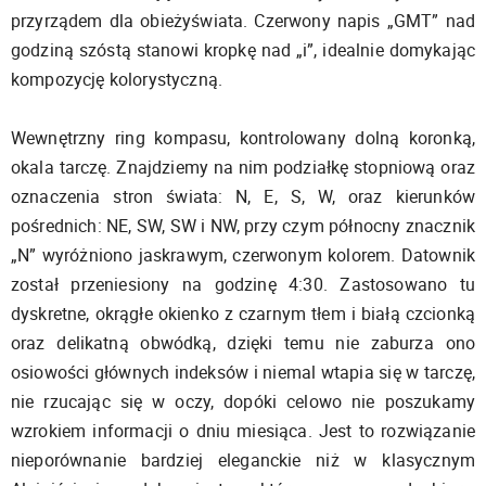
przyrządem dla obieżyświata. Czerwony napis „GMT” nad
godziną szóstą stanowi kropkę nad „i”, idealnie domykając
kompozycję kolorystyczną.
Wewnętrzny ring kompasu, kontrolowany dolną koronką,
okala tarczę. Znajdziemy na nim podziałkę stopniową oraz
oznaczenia stron świata: N, E, S, W, oraz kierunków
pośrednich: NE, SW, SW i NW, przy czym północny znacznik
„N” wyróżniono jaskrawym, czerwonym kolorem. Datownik
został przeniesiony na godzinę 4:30. Zastosowano tu
dyskretne, okrągłe okienko z czarnym tłem i białą czcionką
oraz delikatną obwódką, dzięki temu nie zaburza ono
osiowości głównych indeksów i niemal wtapia się w tarczę,
nie rzucając się w oczy, dopóki celowo nie poszukamy
wzrokiem informacji o dniu miesiąca. Jest to rozwiązanie
nieporównanie bardziej eleganckie niż w klasycznym