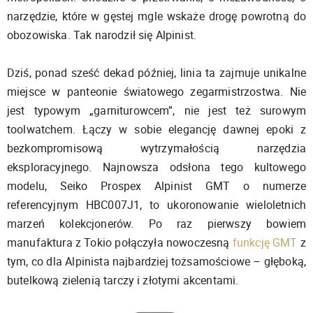
narzędzie, które w gęstej mgle wskaże drogę powrotną do
obozowiska. Tak narodził się Alpinist.
Dziś, ponad sześć dekad później, linia ta zajmuje unikalne
miejsce w panteonie światowego zegarmistrzostwa. Nie
jest typowym „garniturowcem”, nie jest też surowym
toolwatchem. Łączy w sobie elegancję dawnej epoki z
bezkompromisową wytrzymałością narzędzia
eksploracyjnego. Najnowsza odsłona tego kultowego
modelu, Seiko Prospex Alpinist GMT o numerze
referencyjnym HBC007J1, to ukoronowanie wieloletnich
marzeń kolekcjonerów. Po raz pierwszy bowiem
manufaktura z Tokio połączyła nowoczesną
funkcję GMT
z
tym, co dla Alpinista najbardziej tożsamościowe – głęboką,
butelkową zielenią tarczy i złotymi akcentami.