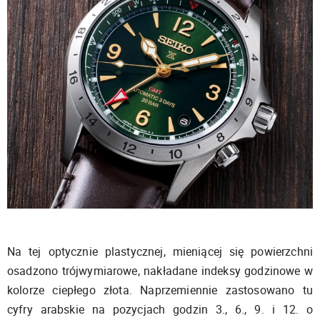
Na tej optycznie plastycznej, mieniącej się powierzchni
osadzono trójwymiarowe, nakładane indeksy godzinowe w
kolorze ciepłego złota. Naprzemiennie zastosowano tu
cyfry arabskie na pozycjach godzin 3., 6., 9. i 12. o