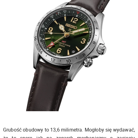
Grubość obudowy to 13,6 milimetra. Mogłoby się wydawać,
że to sporo jak na zegarek mechaniczny o zacięciu