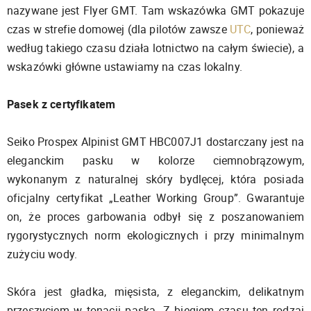
nazywane jest Flyer GMT. Tam wskazówka GMT pokazuje
czas w strefie domowej (dla pilotów zawsze
UTC
, ponieważ
według takiego czasu działa lotnictwo na całym świecie), a
wskazówki główne ustawiamy na czas lokalny.
Pasek z certyfikatem
Seiko Prospex Alpinist GMT HBC007J1 dostarczany jest na
eleganckim pasku w kolorze ciemnobrązowym,
wykonanym z naturalnej skóry bydlęcej, która posiada
oficjalny certyfikat „Leather Working Group”. Gwarantuje
on, że proces garbowania odbył się z poszanowaniem
rygorystycznych norm ekologicznych i przy minimalnym
zużyciu wody.
Skóra jest gładka, mięsista, z eleganckim, delikatnym
przeszyciem w tonacji paska. Z biegiem czasu ten rodzaj