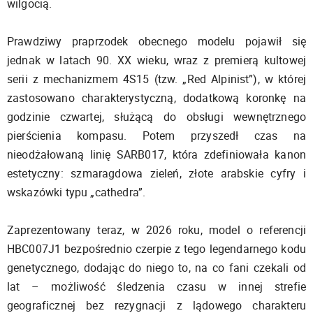
wilgocią.
Prawdziwy praprzodek obecnego modelu pojawił się
jednak w latach 90. XX wieku, wraz z premierą kultowej
serii z mechanizmem 4S15 (tzw. „Red Alpinist”), w której
zastosowano charakterystyczną, dodatkową koronkę na
godzinie czwartej, służącą do obsługi wewnętrznego
pierścienia kompasu. Potem przyszedł czas na
nieodżałowaną linię SARB017, która zdefiniowała kanon
estetyczny: szmaragdowa zieleń, złote arabskie cyfry i
wskazówki typu „cathedra”.
Zaprezentowany teraz, w 2026 roku, model o referencji
HBC007J1 bezpośrednio czerpie z tego legendarnego kodu
genetycznego, dodając do niego to, na co fani czekali od
lat – możliwość śledzenia czasu w innej strefie
geograficznej bez rezygnacji z lądowego charakteru