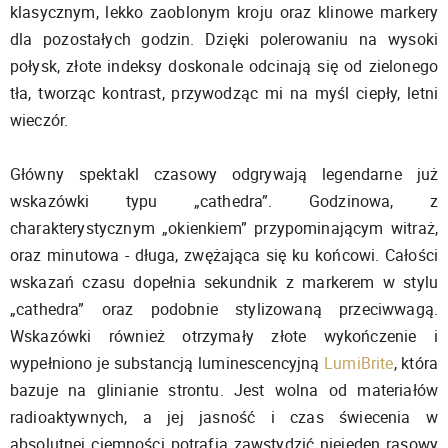
klasycznym, lekko zaoblonym kroju oraz klinowe markery
dla pozostałych godzin. Dzięki polerowaniu na wysoki
połysk, złote indeksy doskonale odcinają się od zielonego
tła, tworząc kontrast, przywodząc mi na myśl ciepły, letni
wieczór.
Główny spektakl czasowy odgrywają legendarne już
wskazówki typu „cathedra”. Godzinowa, z
charakterystycznym „okienkiem” przypominającym witraż,
oraz minutowa - długa, zwężająca się ku końcowi. Całości
wskazań czasu dopełnia sekundnik z markerem w stylu
„cathedra” oraz podobnie stylizowaną przeciwwagą.
Wskazówki również otrzymały złote wykończenie i
wypełniono je substancją luminescencyjną
LumiBrite
, która
bazuje na glinianie strontu. Jest wolna od materiałów
radioaktywnych, a jej jasność i czas świecenia w
absolutnej ciemności potrafią zawstydzić niejeden rasowy