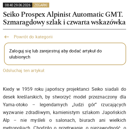
08:40 29.06.2026
ZEGARKI
Seiko Prospex Alpinist Automatic GMT.
Szmaragdowy szlak i czwarta wskazówka
Powrót do kategorii
Zaloguj się lub zarejestruj aby dodać artykuł do
ulubionych
Odsłuchaj ten artykuł:
Kiedy w 1959 roku japońscy projektanci Seiko siadali do
desek kreślarskich, by stworzyć model przeznaczony dla
Yama-otoko – legendarnych „ludzi gór” rzucających
wyzwanie zdradliwym, kamienistym szlakom Japońskich
Alp – nie myśleli o salonach, biurach ani wielkich
metropoliach. Chodziło o przetrwanie, o niezawodność, o