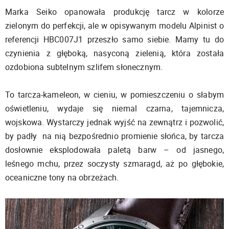
Marka Seiko opanowała produkcję tarcz w kolorze
zielonym do perfekcji, ale w opisywanym modelu Alpinist o
referencji HBC007J1 przeszło samo siebie. Mamy tu do
czynienia z głęboką, nasyconą zielenią, która została
ozdobiona subtelnym szlifem słonecznym.
To tarcza-kameleon, w cieniu, w pomieszczeniu o słabym
oświetleniu, wydaje się niemal czarna, tajemnicza,
wojskowa. Wystarczy jednak wyjść na zewnątrz i pozwolić,
by padły na nią bezpośrednio promienie słońca, by tarcza
dosłownie eksplodowała paletą barw – od jasnego,
leśnego mchu, przez soczysty szmaragd, aż po głębokie,
oceaniczne tony na obrzeżach.