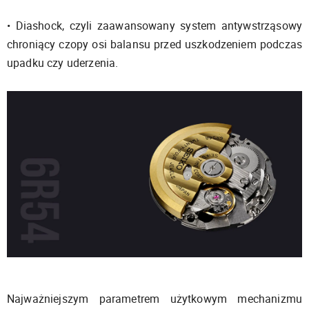
• Diashock, czyli zaawansowany system antywstrząsowy
chroniący czopy osi balansu przed uszkodzeniem podczas
upadku czy uderzenia.
Najważniejszym parametrem użytkowym mechanizmu