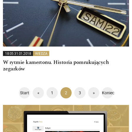
18:05 31.01.2018
WIEDZA
W rytmie kamertonu. Historia pomrukujących
zegarków
Start
«
1
2
3
»
Koniec