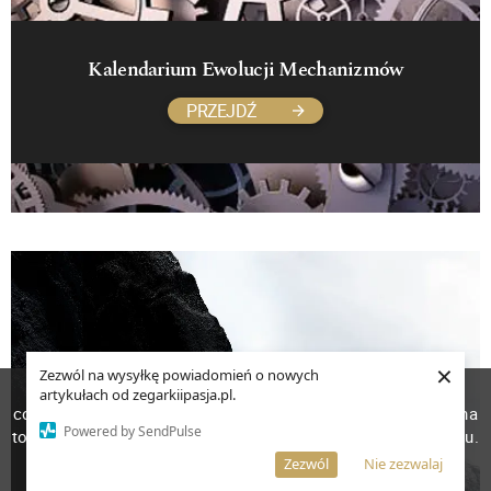
Kalendarium Ewolucji Mechanizmów
PRZEJDŹ
×
Zezwól na wysyłkę powiadomień o nowych
W celu poprawienia jakości usług korzystamy z plików
artykułach od zegarkiipasja.pl.
cookies. Pozostanie na stronie oznacza, iż wyrażasz zgodę na
Powered by SendPulse
to, że pliki cookies będą przechowywane w Twoim urządzeniu.
Więcej informacji
AKCEPTUJĘ
Zezwól
Nie zezwalaj