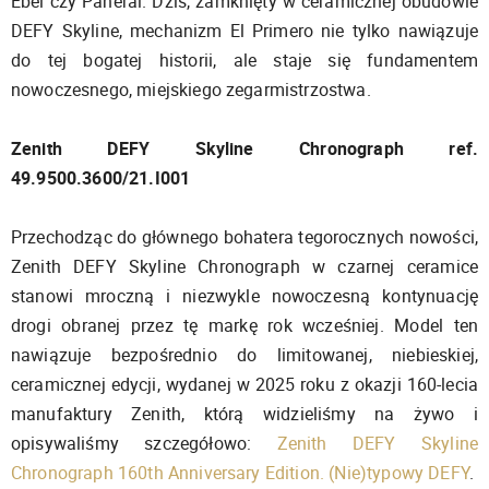
Ebel czy Panerai. Dziś, zamknięty w ceramicznej obudowie
DEFY Skyline, mechanizm El Primero nie tylko nawiązuje
do tej bogatej historii, ale staje się fundamentem
nowoczesnego, miejskiego zegarmistrzostwa.
Zenith DEFY Skyline Chronograph ref.
49.9500.3600/21.I001
Przechodząc do głównego bohatera tegorocznych nowości,
Zenith DEFY Skyline Chronograph w czarnej ceramice
stanowi mroczną i niezwykle nowoczesną kontynuację
drogi obranej przez tę markę rok wcześniej. Model ten
nawiązuje bezpośrednio do limitowanej, niebieskiej,
ceramicznej edycji, wydanej w 2025 roku z okazji 160-lecia
manufaktury Zenith, którą widzieliśmy na żywo i
opisywaliśmy szczegółowo:
Zenith DEFY Skyline
Chronograph 160th Anniversary Edition. (Nie)typowy DEFY
.