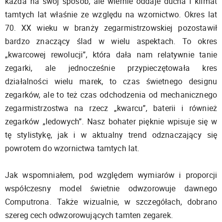
każda na swój sposób, ale wiernie oddaje ducha i klimat
tamtych lat właśnie ze względu na wzornictwo. Okres lat
70. XX wieku w branży zegarmistrzowskiej pozostawił
bardzo znaczący ślad w wielu aspektach. To okres
„kwarcowej rewolucji”, która dała nam relatywnie tanie
zegarki, ale jednocześnie przypieczętowała kres
działalności wielu marek, to czas świetnego designu
zegarków, ale to też czas odchodzenia od mechanicznego
zegarmistrzostwa na rzecz „kwarcu”, baterii i również
zegarków „ledowych”. Nasz bohater pięknie wpisuje się w
tę stylistykę, jak i w aktualny trend odznaczający się
powrotem do wzornictwa tamtych lat.
Jak wspomniałem, pod względem wymiarów i proporcji
współczesny model świetnie odwzorowuje dawnego
Computrona. Także wizualnie, w szczegółach, dobrano
szereg cech odwzorowujących tamten zegarek.