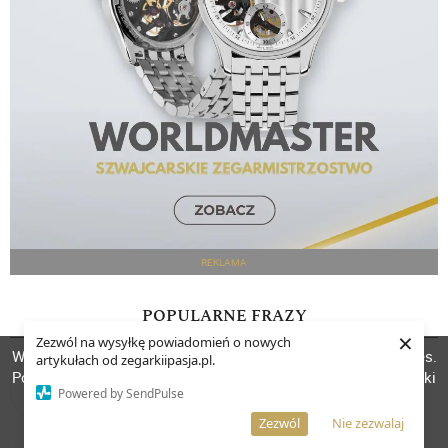
REKLAMA
POPULARNE FRAZY
×
Zezwól na wysyłkę powiadomień o nowych
W celu poprawienia jakości usług korzystamy z plików cookies.
artykułach od zegarkiipasja.pl.
ZEGAREK
Pozostanie na stronie oznacza, iż wyrażasz zgodę na to, że pliki
Powered by SendPulse
cookies będą przechowywane w Twoim urządzeniu.
MECHANICZNY
Więcej informacji
AKCEPTUJĘ
Zezwól
Nie zezwalaj