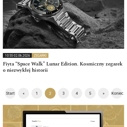
10:55 02.06.2026
ZEGARKI
Fiyta “Space Walk” Lunar Edition. Kosmiczny zegarek
o niezwykłej historii
Start
«
1
2
3
4
5
»
Koniec