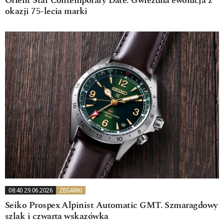
Orient Star Contemporary Date. Gwiezdna ewolucja z
okazji 75-lecia marki
08:40 29.06.2026
ZEGARKI
Seiko Prospex Alpinist Automatic GMT. Szmaragdowy
szlak i czwarta wskazówka