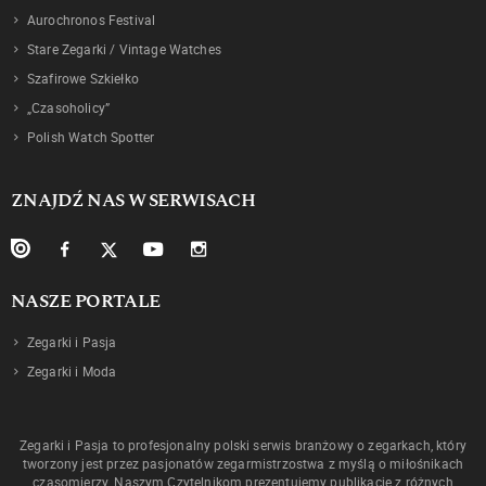
Aurochronos Festival
Stare Zegarki / Vintage Watches
Szafirowe Szkiełko
„Czasoholicy”
Polish Watch Spotter
ZNAJDŹ NAS W SERWISACH
NASZE PORTALE
Zegarki i Pasja
Zegarki i Moda
Zegarki i Pasja to profesjonalny polski serwis branżowy o zegarkach, który
tworzony jest przez pasjonatów zegarmistrzostwa z myślą o miłośnikach
czasomierzy. Naszym Czytelnikom prezentujemy publikacje z różnych