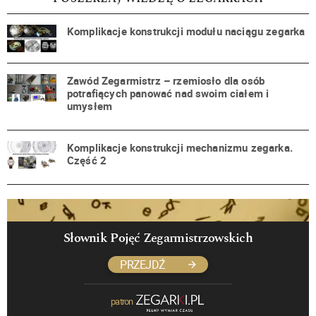
Komplikacje konstrukcji modułu naciągu zegarka
Zawód Zegarmistrz – rzemiosło dla osób
potrafiących panować nad swoim ciałem i
umysłem
Komplikacje konstrukcji mechanizmu zegarka.
Część 2
Słownik Pojęć Zegarmistrzowskich
PRZEJDŹ
patron