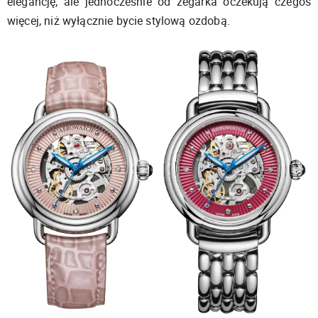
elegancję, ale jednocześnie od zegarka oczekują czegoś
więcej, niż wyłącznie bycie stylową ozdobą.