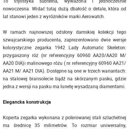
To stylistyka subtelna, wyważona i jednocześnie
nowoczesna. Widać tutaj dużą dbałość o detale, która od
lat stanowi jeden z wyróżników marki Aerowatch.
W ramach najnowszej odsłony damskiej kolekcji tego
szwajcarskiego producenta, zaprezentowano dwie wersje
kolorystyczne zegarka 1942 Lady Automatic Skeleton:
przygaszony róż (nr referencyjny 60960 AA20/AA20 M/
AA20 DIA)i malinowego różu ( nr referencyjny 60960 AA21/
AA21 M/ AA21 DIA). Dostępne są one w trzech wariantach:
na stalowej bransolecie bądź na skórzanym pasku, gdzie
jedna z wersji na pasku ma lunetę wysadzaną diamentami.
Elegancka konstrukcja
Koperta zegarka wykonana z polerowanej stali szlachetnej
ma średnicę 35 milimetrów. To rozmiar uniwersalny,