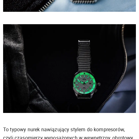
To typowy nurek nawiązujący stylem do kompresorów,
czyli czasomierzy wyposażonych w wewnętrzny, obrotowy