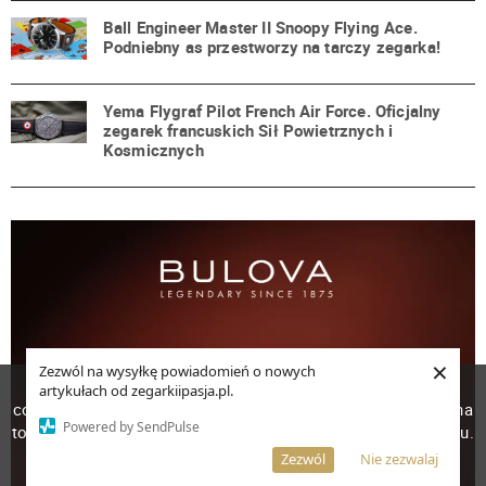
Ball Engineer Master II Snoopy Flying Ace.
Podniebny as przestworzy na tarczy zegarka!
Yema Flygraf Pilot French Air Force. Oficjalny
zegarek francuskich Sił Powietrznych i
Kosmicznych
×
Zezwól na wysyłkę powiadomień o nowych
W celu poprawienia jakości usług korzystamy z plików
artykułach od zegarkiipasja.pl.
cookies. Pozostanie na stronie oznacza, iż wyrażasz zgodę na
Powered by SendPulse
to, że pliki cookies będą przechowywane w Twoim urządzeniu.
Więcej informacji
AKCEPTUJĘ
Zezwól
Nie zezwalaj