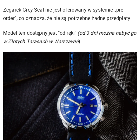
Zegarek Grey Seal nie jest oferowany w systemie „pre-
order”, co oznacza, że nie są potrzebne żadne przedpłaty.
Model ten dostępny jest "od ręki"
(od 3 dni można nabyć go
w Złotych Tarasach w Warszawie
).