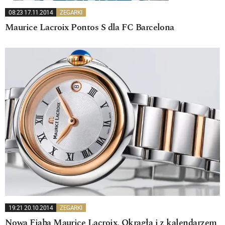
08:23 17.11.2014
ZEGARKI
Maurice Lacroix Pontos S dla FC Barcelona
19:21 20.10.2014
ZEGARKI
Nowa Fiaba Maurice Lacroix. Okrągła i z kalendarzem