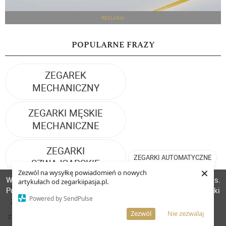
REKLAMA
POPULARNE FRAZY
ZEGAREK
MECHANICZNY
ZEGARKI MĘSKIE
MECHANICZNE
ZEGARKI
ZEGARKI AUTOMATYCZNE
SZWAJCARSKIE
×
Zezwól na wysyłkę powiadomień o nowych
W celu poprawienia jakości usług korzystamy z plików cookies.
artykułach od zegarkiipasja.pl.
ZEGARKI SPORTOWE
PRESTIŻOWE ZEGARKI
Pozostanie na stronie oznacza, iż wyrażasz zgodę na to, że pliki
Powered by SendPulse
cookies będą przechowywane w Twoim urządzeniu.
ZEGAREK NA PREZENT
ZEGAREK MECHANICZNY
Więcej informacji
AKCEPTUJĘ
Zezwól
Nie zezwalaj
ZEGARKI MĘSKIE MECHANICZNE
ZEGARKI SZWAJCARSKIE