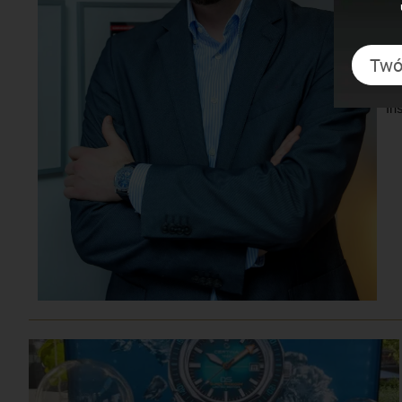
po
Pr
Ko
In