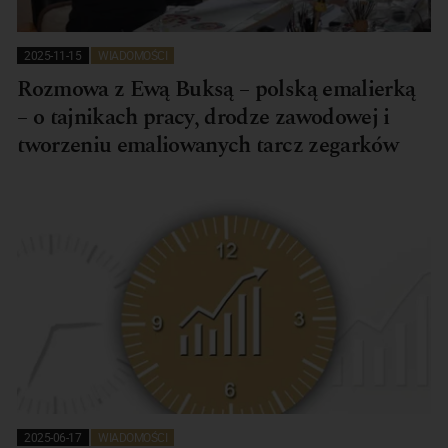
2025-11-15
WIADOMOŚCI
Rozmowa z Ewą Buksą – polską emalierką
– o tajnikach pracy, drodze zawodowej i
tworzeniu emaliowanych tarcz zegarków
2025-06-17
WIADOMOŚCI