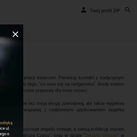
Twój profil ZiP
pogeum fascynacji kwarcem. Pierwszy kontakt z tradycyjnym
li wagę do tego, "co nosi się na nadgarstku”. Kiedy stałem
e praktycznie przestały dla mnie istnieć.
ch lat stała się też moją drogą zawodową, ale także wypełnia
zofii życia związanej z codziennym użytkowaniem zegarka
polityką
ce ul.
lu lat kolekcjonuję zegarki vintage, a swoją kolekcję staram
nego o
gu "Manufaktura Czasu", oraz w dziale "
Zegarki vintage
" w