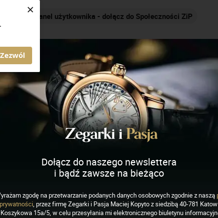
×
Nakręcamy pozytywnie... cały czas!
.
AGAZYN ZEGARKI I PASJA
Zezwól
rastałem w okresie, kiedy świat zegarmistrzostwa przechodził a
garmistrzostwem zawdzięczam rodzicom, którzy zawsze przywiązywa
ę posiadaczem pierwszego zegarka mechanicznego – modele kwarcow
Dołącz do naszego newslettera
 fascynacja przerodziła się w pasję, która na przestrzeni ostatni
i bądź zawsze na bieżąco
emalże każdą wolną chwilę. Co więcej - urosła do rangi filo
chanicznego.
yrażam zgodę na przetwarzanie podanych danych osobowych zgodnie z naszą
prywatności
, przez firmę Zegarki i Pasja Maciej Kopyto z siedzibą 40-781 Katowi
bię poszerzać wiedzę i odkrywać historię zegarmistrzostwa. Od wie
Koszykowa 15a/5, w celu przesyłania mi elektronicznego biuletynu informacyj
ę (w wolnym czasie, którego... stale brak) opisywać na moim blo