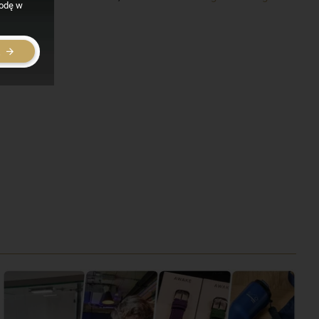
godę w
cznej.
E