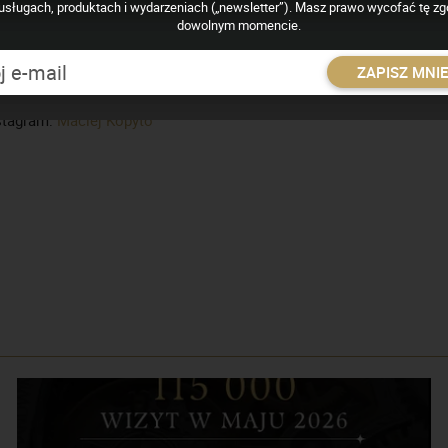
usługach, produktach i wydarzeniach („newsletter”). Masz prawo wycofać tę z
rtalu.
dowolnym momencie.
ywatnie tata Mai i mąż. A także miłośnik psów, oraz aktywności fizy
ZAPISZ MNI
ntakt: maciej.kopyto(@)zegarkiipasja.pl
stagram:
Maciej Kopyto