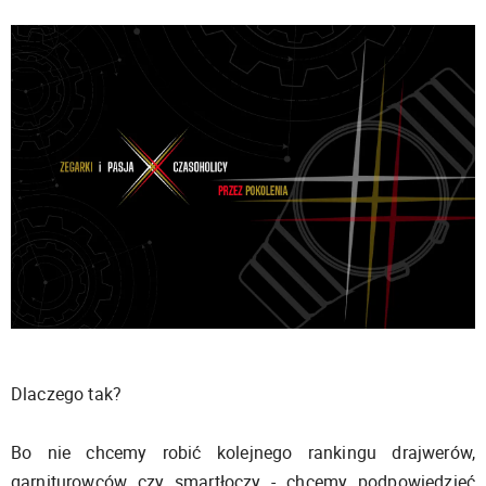
Dlaczego tak?
Bo nie chcemy robić kolejnego rankingu drajwerów,
garniturowców czy smartłoczy - chcemy podpowiedzieć