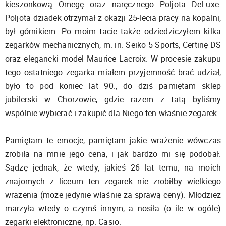
kieszonkową Omegę oraz naręcznego Poljota DeLuxe.
Poljota dziadek otrzymał z okazji 25-lecia pracy na kopalni,
był górnikiem. Po moim tacie także odziedziczyłem kilka
zegarków mechanicznych, m. in. Seiko 5 Sports, Certinę DS
oraz elegancki model Maurice Lacroix. W procesie zakupu
tego ostatniego zegarka miałem przyjemność brać udział,
było to pod koniec lat 90., do dziś pamiętam sklep
jubilerski w Chorzowie, gdzie razem z tatą byliśmy
wspólnie wybierać i zakupić dla Niego ten właśnie zegarek.
Pamiętam te emocje, pamiętam jakie wrażenie wówczas
zrobiła na mnie jego cena, i jak bardzo mi się podobał.
Sądzę jednak, że wtedy, jakieś 26 lat temu, na moich
znajomych z liceum ten zegarek nie zrobiłby wielkiego
wrażenia (może jedynie właśnie za sprawą ceny). Młodzież
marzyła wtedy o czymś innym, a nosiła (o ile w ogóle)
zegarki elektroniczne, np. Casio.