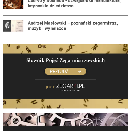
Cuervo y Sobrinos - szwajcarska manufaktura,
latynoskie dziedzictwo
Andrzej Masłowski – poznański zegarmistrz,
muzyk i wynalazca
Słownik Pojęć Zegarmistrzowskich
PRZEJDŹ
patron