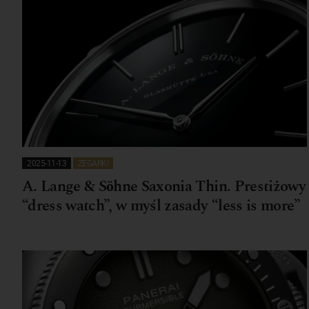
2025-11-13
ZEGARKI
A. Lange & Söhne Saxonia Thin. Prestiżowy
“dress watch”, w myśl zasady “less is more”