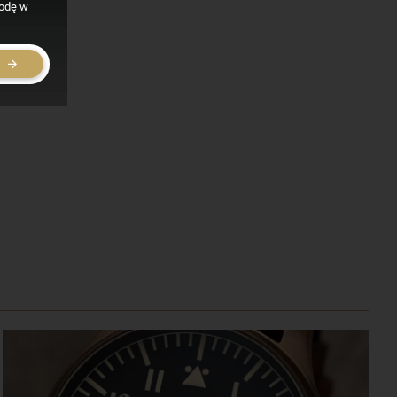
godę w
E