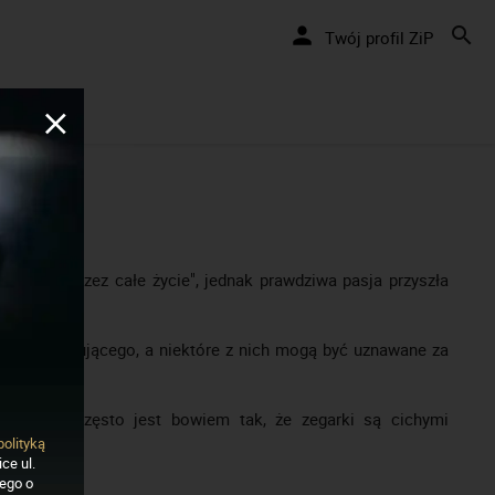
Twój profil ZiP
szę je "przez całe życie", jednak prawdziwa pasja przyszła
coś interesującego, a niektóre z nich mogą być uznawane za
ą, bardzo często jest bowiem tak, że zegarki są cichymi
polityką
ce ul.
nego o