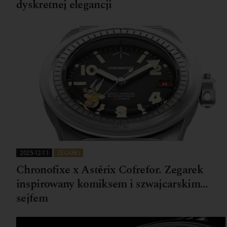
dyskretnej elegancji
2025-12-11
ZEGARKI
Chronofixe x Astérix Cofrefor. Zegarek
inspirowany komiksem i szwajcarskim…
sejfem