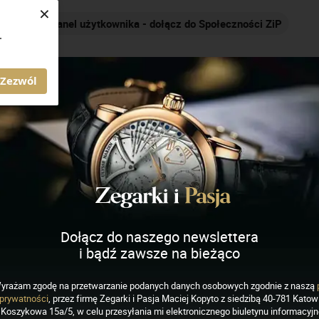
×
Nakręcamy pozytywnie... cały czas!
.
AGAZYN ZEGARKI I PASJA
Zezwól
garki nosiłem odkąd sięgam pamięcią, dlatego mam uczucie, że no
az z zakupem pierwszego „poważnego” zegarka.
ażam, że każdy zegarek - niezależnie od typu i ceny, ma w sobie 
Dołącz do naszego newslettera
ieła sztuki użytkowej.
i bądź zawsze na bieżąco
naszej pasji najbardziej fascynują mnie czasomierze z histori
warzyszami ludzkich perypetii, a te potrafią być niezwykle ciekawe.
yrażam zgodę na przetwarzanie podanych danych osobowych zgodnie z naszą
prywatności
, przez firmę Zegarki i Pasja Maciej Kopyto z siedzibą 40-781 Katowi
Koszykowa 15a/5, w celu przesyłania mi elektronicznego biuletynu informacyj
ntakt: konrad.marciniak(@)zegarkiipasja.pl