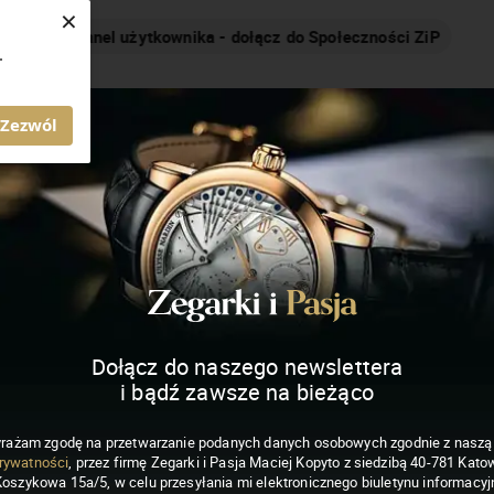
×
Nakręcamy pozytywnie... cały czas!
.
MAGAZYN ZEGARKI I PASJA
Zezwól
Dołącz do naszego newslettera
i bądź zawsze na bieżąco
rażam zgodę na przetwarzanie podanych danych osobowych zgodnie z nasz
rywatności
, przez firmę Zegarki i Pasja Maciej Kopyto z siedzibą 40-781 Katow
Koszykowa 15a/5, w celu przesyłania mi elektronicznego biuletynu informacyj