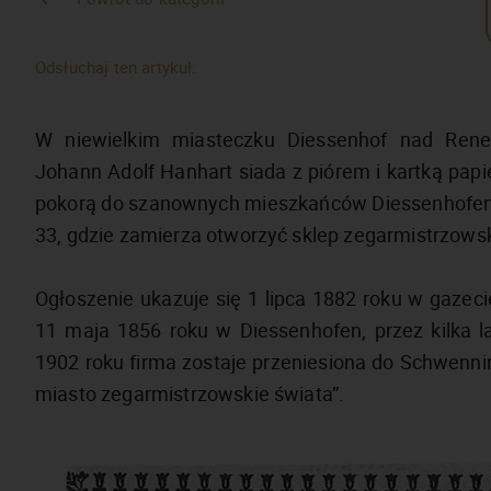
Odsłuchaj ten artykuł:
W niewielkim miasteczku Diessenhof nad Renem
Johann Adolf Hanhart siada z piórem i kartką papi
pokorą do szanownych mieszkańców Diessenhofen i o
33, gdzie zamierza otworzyć sklep zegarmistrzows
Ogłoszenie ukazuje się 1 lipca 1882 roku w gazec
11 maja 1856 roku w Diessenhofen, przez kilka l
1902 roku firma zostaje przeniesiona do Schwenn
miasto zegarmistrzowskie świata”.