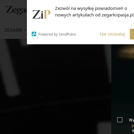
Zezwól na wysyłkę powiadomień o
nowych artykułach od zegarkiipasja.pl
ZEGARKI
WIADOMOŚCI
WIEDZA
MARKI
Nie zezwalaj
Powered by SendPulse
Wy
p