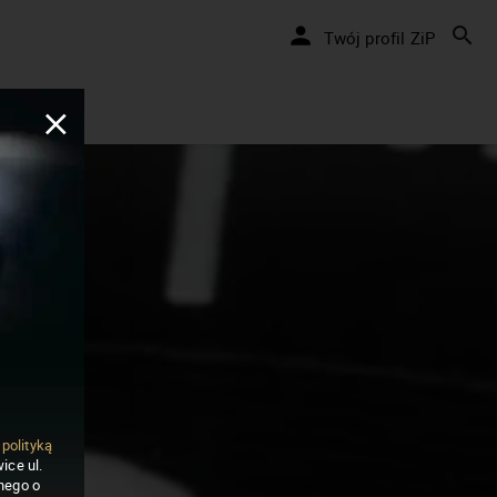
Twój profil ZiP
ą
polityką
ice ul.
nego o