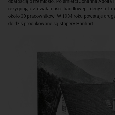
dbałością o rzemiosło. Po śmierci Johanna Adolfa 
rezygnując z działalności handlowej - decyzja ta
około 30 pracowników. W 1934 roku powstaje drug
do dziś produkowane są stopery Hanhart.