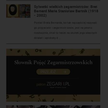
Sylwetki wielkich zegarmistrzów: Brat
Bernard Maria Stanisław Bartnik (1918
- 2002)
Postać Brata Bernarda, bo tak najczęściej nazywali
go przyjaciele i zegarmistrzowie, jest na pewno
niesłusznie, choć to także na skutek jego własnych
działań i aprobaty d ...
Słownik Pojęć Zegarmistrzowskich
PRZEJDŹ
patron