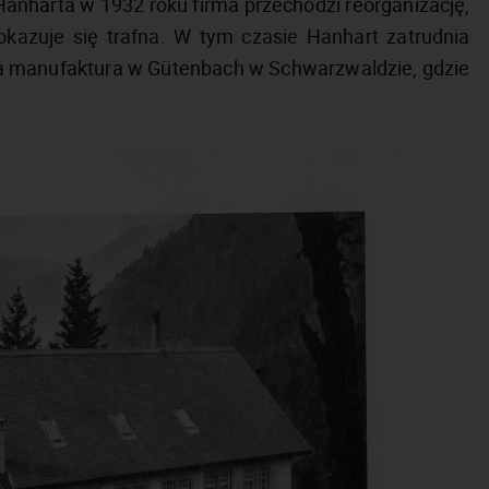
Hanharta w 1932 roku firma przechodzi reorganizację,
 okazuje się trafna. W tym czasie Hanhart zatrudnia
a manufaktura w Gütenbach w Schwarzwaldzie, gdzie