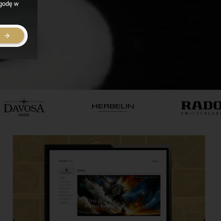
zgodę w
E