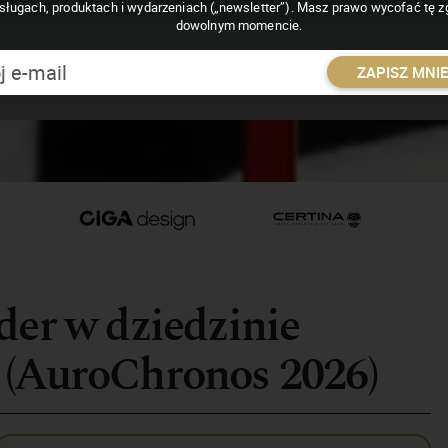
sługach, produktach i wydarzeniach („newsletter”). Masz prawo wycofać tę 
dowolnym momencie.
ZAPISZ MNI
der w dziedzinie
 (AuroChronos 2026)