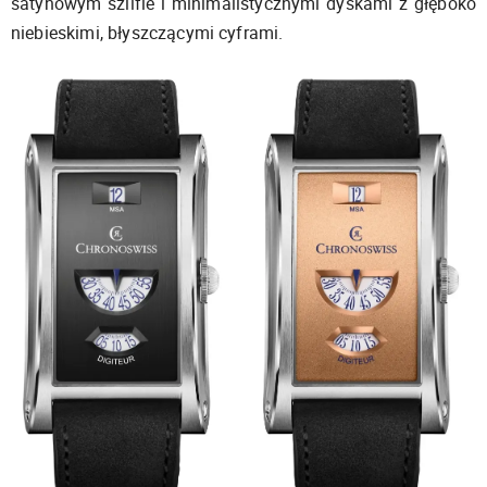
satynowym szlifie i minimalistycznymi dyskami z głęboko
niebieskimi, błyszczącymi cyframi.