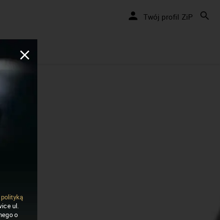
Twój profil ZiP
ą
polityką
ice ul.
nego o