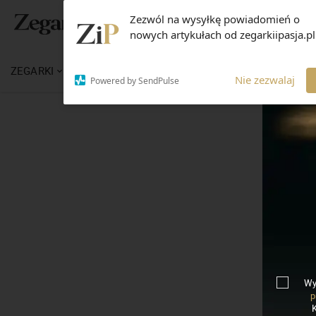
Zezwól na wysyłkę powiadomień o
nowych artykułach od zegarkiipasja.pl
ZEGARKI
WIADOMOŚCI
WIEDZA
MARKI
Nie zezwalaj
Powered by SendPulse
Wy
p