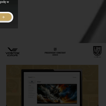
zgodę w
E