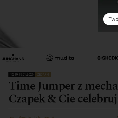
u
12:10 15.01.2026
ZEGARKI
Time Jumper z mecha
Czapek & Cie celebruje
Powrót do kategorii