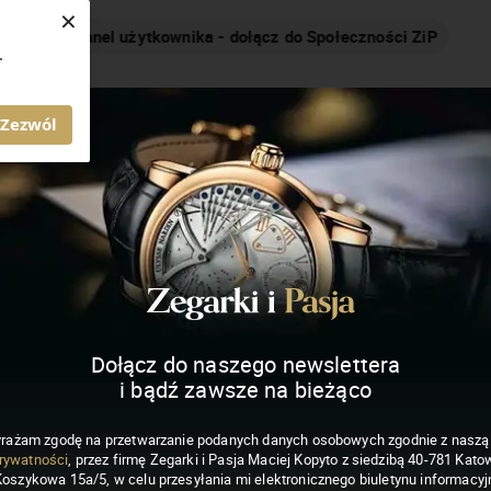
×
Nakręcamy pozytywnie... cały czas!
.
MAGAZYN ZEGARKI I PASJA
Zezwól
Dołącz do naszego newslettera
i bądź zawsze na bieżąco
rażam zgodę na przetwarzanie podanych danych osobowych zgodnie z nasz
rywatności
, przez firmę Zegarki i Pasja Maciej Kopyto z siedzibą 40-781 Katow
Koszykowa 15a/5, w celu przesyłania mi elektronicznego biuletynu informacyj