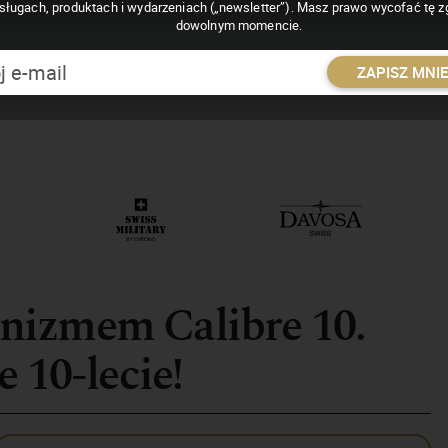
sługach, produktach i wydarzeniach („newsletter”). Masz prawo wycofać tę 
dowolnym momencie.
ZAPISZ MNI
nizmem Calibre 10.
 10-lecie!