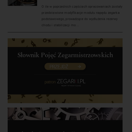
O ile w poprzednich częściach opracowaniach zostały
przedstawione modyfikacje modułu napędu zegarka
podstawowego, prowadzące do wydłużenia rezerwy
chodu i stabilizacji mo ...
Słownik Pojęć Zegarmistrzowskich
PRZEJDŹ
patron