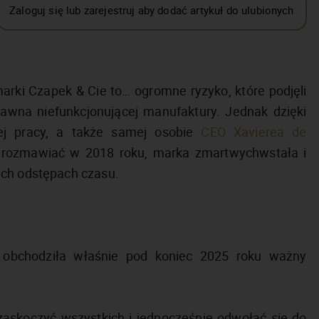
Zaloguj się lub zarejestruj aby dodać artykuł do ulubionych
rki Czapek & Cie to… ogromne ryzyko, które podjęli
dawna niefunkcjonującej manufaktury. Jednak dzięki
iej pracy, a także samej osobie
CEO Xavierea de
 rozmawiać w 2018 roku, marka zmartwychwstała i
ych odstępach czasu.
a obchodziła właśnie pod koniec 2025 roku ważny
 zaskoczyć wszystkich i jednocześnie odwołać się do