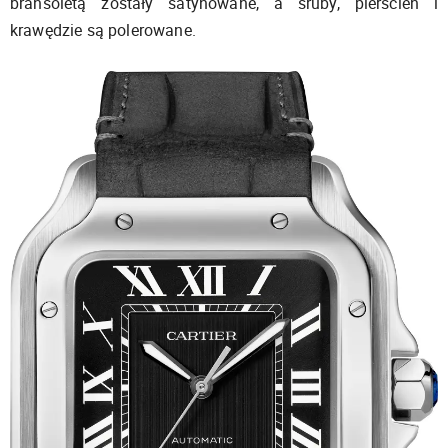
bransoletą zostały satynowane, a śruby, pierścień i
krawędzie są polerowane.