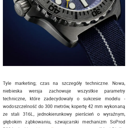
Tyle marketing; czas na szczegóły techniczne. Nowa,
niebieska wersja zachowuje wszystkie parametry
techniczne, które zadecydowały o sukcesie modelu -
wodoszczelność do 300 metrów, kopertę 42 mm wykonaną
ze stali 316L, jednokierunkowy pierścień o wyraźnym,
głębokim ząbkowaniu, szwajcarski mechanizm SoProd