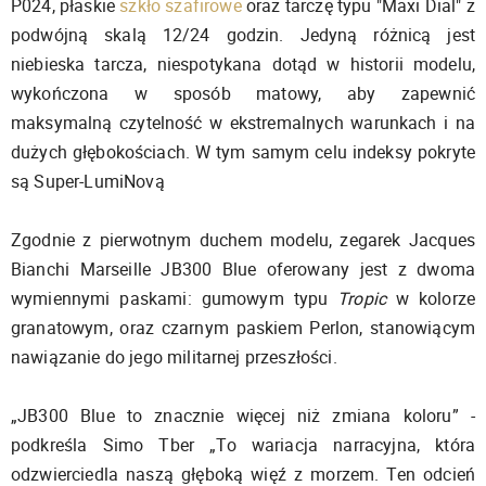
P024, płaskie
szkło szafirowe
oraz tarczę typu "Maxi Dial" z
podwójną skalą 12/24 godzin. Jedyną różnicą jest
niebieska tarcza, niespotykana dotąd w historii modelu,
wykończona w sposób matowy, aby zapewnić
maksymalną czytelność w ekstremalnych warunkach i na
dużych głębokościach. W tym samym celu indeksy pokryte
są Super-LumiNovą
Zgodnie z pierwotnym duchem modelu, zegarek Jacques
Bianchi Marseille JB300 Blue oferowany jest z dwoma
wymiennymi paskami: gumowym typu
Tropic
w kolorze
granatowym, oraz czarnym paskiem Perlon, stanowiącym
nawiązanie do jego militarnej przeszłości.
„JB300 Blue to znacznie więcej niż zmiana koloru” -
podkreśla Simo Tber „To wariacja narracyjna, która
odzwierciedla naszą głęboką więź z morzem. Ten odcień