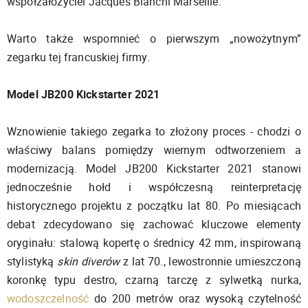
współzałożyciel Jacques Bianchi Marseille.
Warto także wspomnieć o pierwszym „nowożytnym”
zegarku tej francuskiej firmy.
Model JB200 Kickstarter 2021
Wznowienie takiego zegarka to złożony proces - chodzi o
właściwy balans pomiędzy wiernym odtworzeniem a
modernizacją. Model JB200 Kickstarter 2021 stanowi
jednocześnie hołd i współczesną reinterpretację
historycznego projektu z początku lat 80. Po miesiącach
debat zdecydowano się zachować kluczowe elementy
oryginału: stalową kopertę o średnicy 42 mm, inspirowaną
stylistyką
skin diverów
z lat 70., lewostronnie umieszczoną
koronkę typu destro, czarną tarczę z sylwetką nurka,
wodoszczelność
do 200 metrów oraz wysoką czytelność