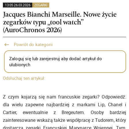
13:05 26.03.2026
ZEGARKI
Jacques Bianchi Marseille. Nowe życie
zegarków typu „tool watch”
(AuroChronos 2026)
Powrót do kategorii
Zaloguj się lub zarejestruj aby dodać artykuł do
ulubionych
Odsłuchaj ten artykuł:
Z czym kojarzą się nam francuskie zegarki? Odpowiedź:
dla wielu zapewne najbardziej z markami Lip, Chanel i
Cartier, ewentualnie z Bregeutem. Osoby bardziej
zainteresowane wskażą także współpracę z Tudorem, który
dostarcza zegarki Francuskiej Marynarce Wojennej. Tym,