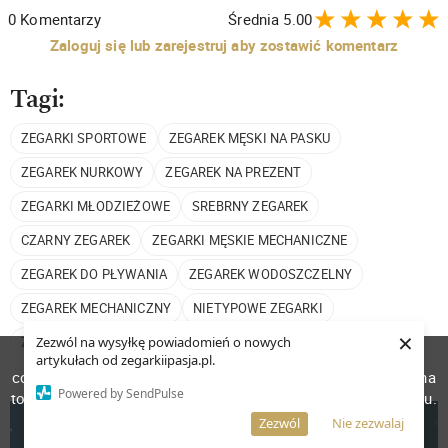
0
Komentarzy
Średnia
5.00
Zaloguj się lub zarejestruj aby zostawić komentarz
Tagi:
ZEGARKI SPORTOWE
ZEGAREK MĘSKI NA PASKU
ZEGAREK NURKOWY
ZEGAREK NA PREZENT
ZEGARKI MŁODZIEŻOWE
SREBRNY ZEGAREK
CZARNY ZEGAREK
ZEGARKI MĘSKIE MECHANICZNE
ZEGAREK DO PŁYWANIA
ZEGAREK WODOSZCZELNY
ZEGAREK MECHANICZNY
NIETYPOWE ZEGARKI
×
Zezwól na wysyłkę powiadomień o nowych
ZEGARKI AUTOMATYCZNE
W celu poprawienia jakości usług korzystamy z plików
artykułach od zegarkiipasja.pl.
cookies. Pozostanie na stronie oznacza, iż wyrażasz zgodę na
Powered by SendPulse
to, że pliki cookies będą przechowywane w Twoim urządzeniu.
Więcej informacji
AKCEPTUJĘ
Zezwól
Nie zezwalaj