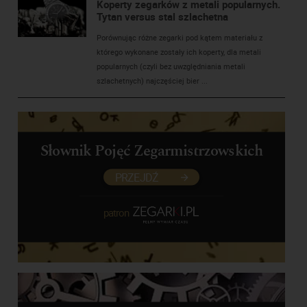
Koperty zegarków z metali popularnych.
Tytan versus stal szlachetna
Porównując różne zegarki pod kątem materiału z
którego wykonane zostały ich koperty, dla metali
popularnych (czyli bez uwzględniania metali
szlachetnych) najczęściej bier ...
Słownik Pojęć Zegarmistrzowskich
PRZEJDŹ
patron