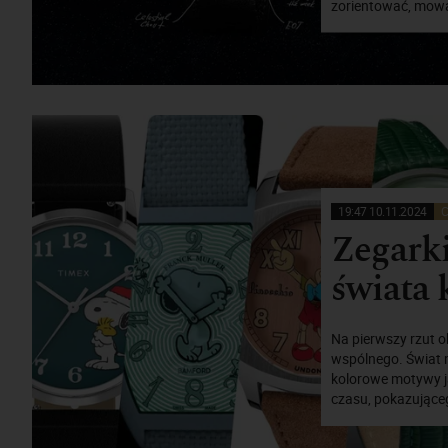
zorientować, mowa 
19:47 10.11.2024
C
Zegarki
świata 
Na pierwszy rzut o
wspólnego. Świat m
kolorowe motywy ja
czasu, pokazująceg