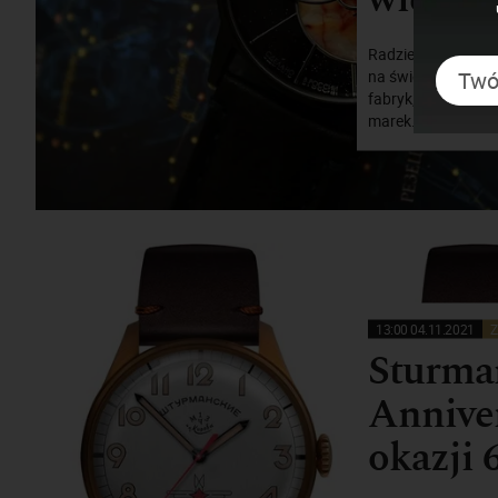
Radziecki przemysł
na świecie. Wraz 
fabryk, a to przeł
marek. Z czasem ni
13:00 04.11.2021
Z
Sturma
Anniver
okazji 