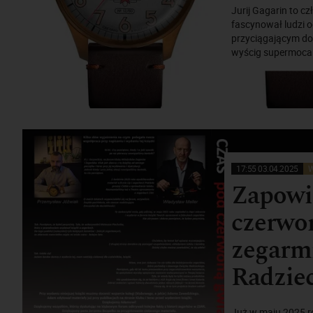
Jurij Gagarin to c
fascynował ludzi 
przyciągającym do
wyścig supermocars
17:55 03.04.2025
W
Zapowi
czerwon
zegarm
Radzie
Już w maju 2025 r