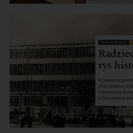
05:02 24.09.2020
W
Radziec
rys his
Przemysł zegarmist
silny i potężny, d
czasomierzy słynąc
przez zaledwie dwi