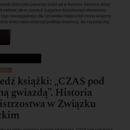
złowiek, który jako pierwszy wzbił się w kosmos. Kosmos, który
od wieków, ale w czasach Gagarina dodatkowym elementem
 tego nieosiągalnego dla człowieka miejsca był zimno wojenny
tw, który także dotyczył podboju kosmosu. No i tę potyczkę...
IEDZA
edź książki: „CZAS pod
ą gwiazdą”. Historia
istrzostwa w Związku
ckim
oku na rynku powinna pojawić się książka „CZAS pod czerwoną