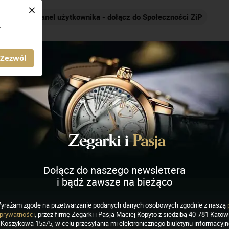
×
Nakręcamy pozytywnie... cały czas!
.
AGAZYN ZEGARKI I PASJA
Zezwól
Dołącz do naszego newslettera
EGARKI
i bądź zawsze na bieżąco
“Copernicus” limited
 - powrót Kopernika w
yrażam zgodę na przetwarzanie podanych danych osobowych zgodnie z naszą
prywatności
, przez firmę Zegarki i Pasja Maciej Kopyto z siedzibą 40-781 Katowi
Koszykowa 15a/5, w celu przesyłania mi elektronicznego biuletynu informacyj
 stylu