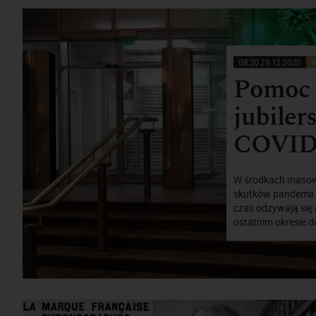
08:20 29.12.2020
W
Pomoc 
jubiler
COVID
W środkach masowe
skutków pandemii C
czas odzywają się
ostatnim okresie do