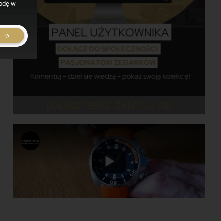
godę w
E
DOŁĄCZ TERAZ - ZALOGUJ SIĘ!