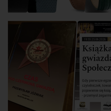
19:55 25.06.2026
W
Książk
gwiazdą
Społecz
Gdy pierwsze egze
czytelniczek, tow
pojawienie się ksi
- przemysł zegarmi