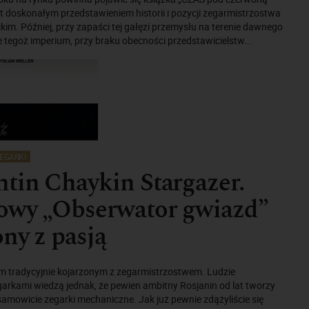
st doskonałym przedstawieniem historii i pozycji zegarmistrzostwa
im. Później, przy zapaści tej gałęzi przemysłu na terenie dawnego
 tegoż imperium, przy braku obecności przedstawicielstw...
EGARKI
tin Chaykin Stargazer.
owy „Obserwator gwiazd”
ny z pasją
jem tradycyjnie kojarzonym z zegarmistrzostwem. Ludzie
egarkami wiedzą jednak, że pewien ambitny Rosjanin od lat tworzy
mowicie zegarki mechaniczne. Jak już pewnie zdążyliście się