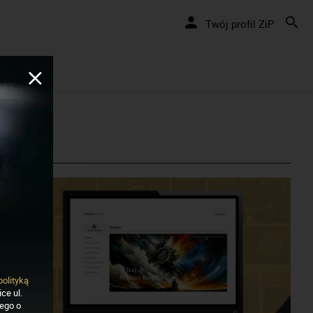
Twój profil ZiP
polityką
ce ul.
nego o