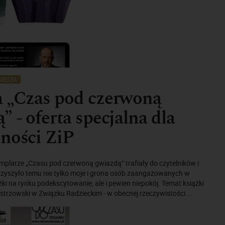
IEDZA
a „Czas pod czerwoną
” - oferta specjalna dla
ności ZiP
mplarze „Czasu pod czerwoną gwiazdą” trafiały do czytelników i
arzyszyło temu nie tylko moje i grona osób zaangażowanych w
ążki na rynku podekscytowanie, ale i pewien niepokój. Temat książki
strzowski w Związku Radzieckim - w obecnej rzeczywistości...