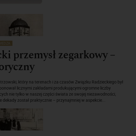
IEDZA
ki przemysł zegarkowy –
toryczny
rzowski, który na terenach i za czasów Związku Radzieckiego był
ysponował licznymi zakładami produkującymi ogromne liczby
ych nie tylko w naszej części świata ze swojej niezawodności,
e dekady został praktycznie – przynajmniej w aspekcie...