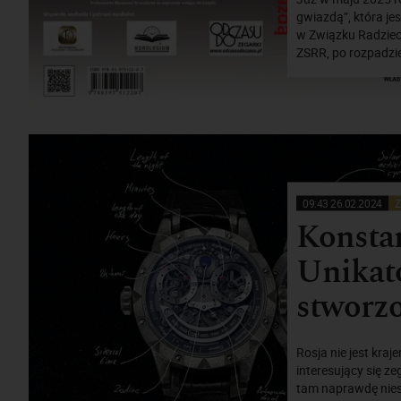
gwiazdą”, która je
w Związku Radzieck
ZSRR, po rozpadzie
09:43 26.02.2024
Z
Konstan
Unikat
stworzo
Rosja nie jest kra
interesujący się z
tam naprawdę niesa