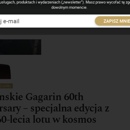
usługach, produktach i wydarzeniach („newsletter”). Masz prawo wycofać tę z
dowolnym momencie.
 zegarmistrzowski był niegdyś jednym z najbardziej liczących się
z upadkiem Związku Radzieckiego nastąpił schyłek postsowieckiech
ZAPISZ MNI
ożyło się na upadek wielu już rozpoznawalnych na całym świecie
ektóre z nich skutecznie i w mądry sposób wskrzeszono, a jedną...
EGARKI
nskie Gagarin 60th
sary – specjalna edycja z
60-lecia lotu w kosmos