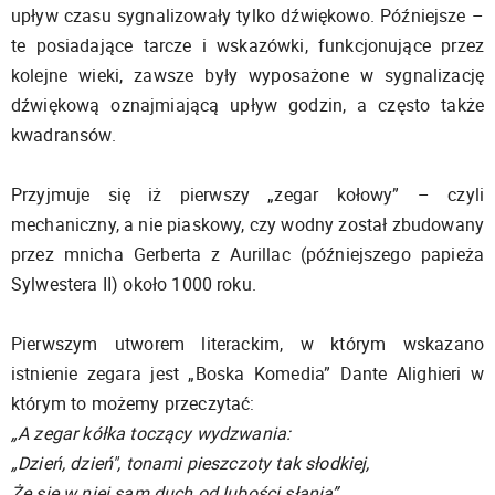
upływ czasu sygnalizowały tylko dźwiękowo. Późniejsze –
te posiadające tarcze i wskazówki, funkcjonujące przez
kolejne wieki, zawsze były wyposażone w sygnalizację
dźwiękową oznajmiającą upływ godzin, a często także
kwadransów.
Przyjmuje się iż pierwszy „zegar kołowy” – czyli
mechaniczny, a nie piaskowy, czy wodny został zbudowany
przez mnicha Gerberta z Aurillac (późniejszego papieża
Sylwestera II) około 1000 roku.
Pierwszym utworem literackim, w którym wskazano
istnienie zegara jest „Boska Komedia” Dante Alighieri w
którym to możemy przeczytać:
„A zegar kółka toczący wydzwania:
„Dzień, dzień", tonami pieszczoty tak słodkiej,
Że się w niej sam duch od lubości słania”