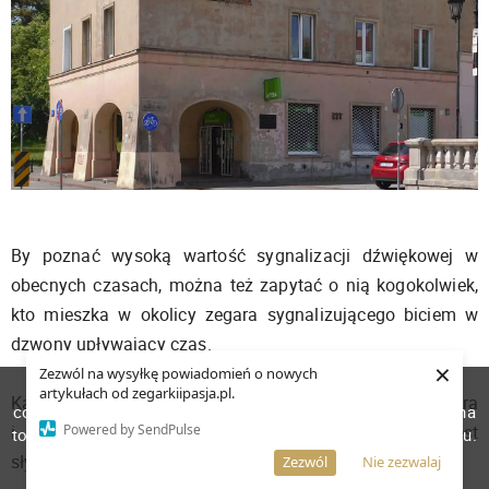
By poznać wysoką wartość sygnalizacji dźwiękowej w
obecnych czasach, można też zapytać o nią kogokolwiek,
kto mieszka w okolicy zegara sygnalizującego biciem w
dzwony upływający czas.
×
Zezwól na wysyłkę powiadomień o nowych
W celu poprawienia jakości usług korzystamy z plików
artykułach od zegarkiipasja.pl.
Każda z takich osób doskonale zauważa obecność zegara
cookies. Pozostanie na stronie oznacza, iż wyrażasz zgodę na
Powered by SendPulse
i dla nich naturalną, wręcz bardzo ważną rzeczą jest
to, że pliki cookies będą przechowywane w Twoim urządzeniu.
Więcej informacji
słyszalność dźwiękowej sygnalizacji aktualnej godziny.
AKCEPTUJĘ
Zezwól
Nie zezwalaj