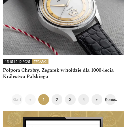
15:15 12.12.2025
ZEGARKI
Polpora Chrobry. Zegarek w hołdzie dla 1000-lecia
Królestwa Polskiego
Start
«
1
2
3
4
»
Koniec