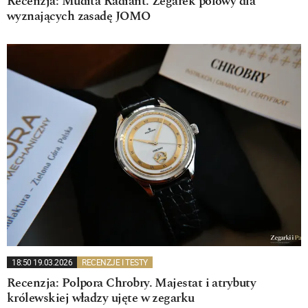
Recenzja: Mudita Radiant. Zegarek polowy dla
wyznających zasadę JOMO
18:50 19.03.2026
RECENZJE I TESTY
Recenzja: Polpora Chrobry. Majestat i atrybuty
królewskiej władzy ujęte w zegarku