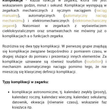
Komplikacja
- każda funkcja w zegarku, która nie jest
wskazaniem godzin, minut i sekund. Komplikacje występują w
zegarkach mechanicznych z ręcznym naciągiem (
naciąg
manualny
), automatycznych (
automatyczny naciąg
mechanizmu
) i elektromechanicznych (
elektromechaniczny
zegarek
). Natomiast w zegarkach z wyświetlaczem
ciekłokrystalicznym oraz smartwatchach nie mówimy już o
komplikacjach a o funkcjach zegarka.
Rozróżnia się dwa typy komplikacji. W pierwszej grupie znajdują
się komplikacje związane bezpośrednio z pomiarem czasu, w
drugiej służące do pomiaru i prezentacji innych elementów. Za
komplikacje uznawane są również tourbillon (
tourbillon
) i
mechanizm automatycznego naciągu pomimo tego, że nie
mieszczą się klasycznej definicji komplikacji.
Typy komplikacji w zegarku:
komplikacje astronomiczne, tj. kalendarz zwykły (prosty),
kalendarz roczny, kalendarz wieczny, kalendarz sekularny,
datownik, ekwacja (równanie czasu), wskazanie faz
księżyca itp.