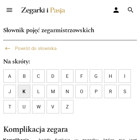
Słownik pojęć zegarmistrzowskich
Powrót do słownika
Na skróty:
A
B
C
D
E
F
G
H
I
J
K
L
M
N
O
P
R
S
T
U
W
V
Z
Komplikacja zegara