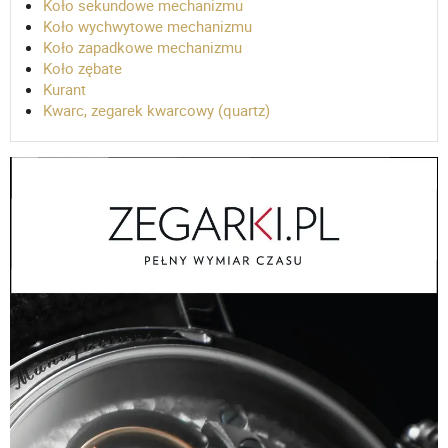
Koło sekundowe mechanizmu
Koło wychwytowe mechanizmu
Koło zapadkowe mechanizmu
Koło zębate
Kurant
Kwarc, zegarek kwarcowy (quartz)