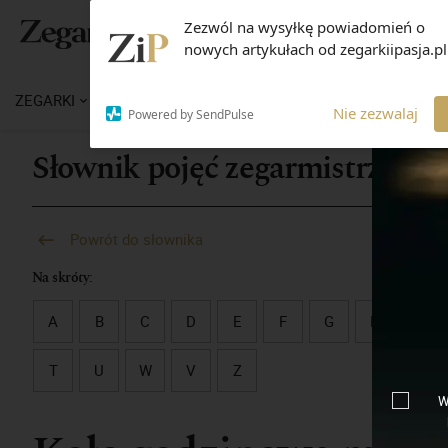
Zezwól na wysyłkę powiadomień o
nowych artykułach od zegarkiipasja.pl
ZEGARKI
WIADOMOŚCI
WIEDZA
MARKI
M
Nie zezwalaj
Powered by SendPulse
Słownik pojęć zegarmistrzowsk
Powrót do słownika
Na skróty:
A
B
C
D
E
F
G
H
I
T
U
W
V
Z
W