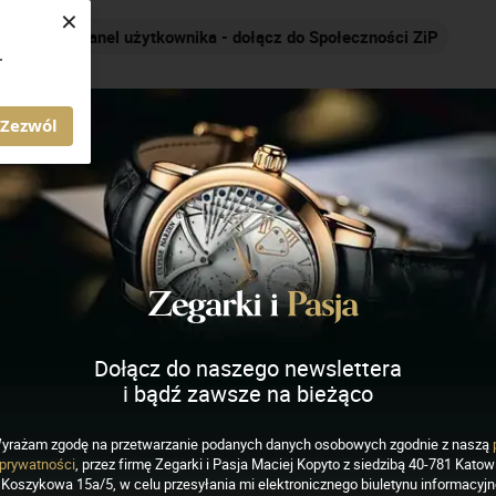
×
Panel użytkownika - dołącz do Społeczności ZiP
.
AGAZYN ZEGARKI I PASJA
Zezwól
ich
J
K
L
M
N
O
P
R
S
Dołącz do naszego newslettera
i bądź zawsze na bieżąco
yrażam zgodę na przetwarzanie podanych danych osobowych zgodnie z naszą
prywatności
, przez firmę Zegarki i Pasja Maciej Kopyto z siedzibą 40-781 Katowi
Koszykowa 15a/5, w celu przesyłania mi elektronicznego biuletynu informacyj