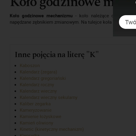
Koło godzinowe mec
Koło godzinowe mechanizmu
- koło należące do przekład
napędzane zębnikiem zmianowym. Na tulejce koła godzinowe
Inne pojęcia na literę "K"
Kaboszon
Kalendarz (zegara)
Kalendarz gregoriański
Kalendarz roczny
Kalendarz wieczny
Kalendarz wieczny sekularny
Kaliber zegarka
Kameryzowanie
Kamienie łożyskowe
Kamień oliwiony
Kinetic (kinetyczny mechanizm)
Klepsydra