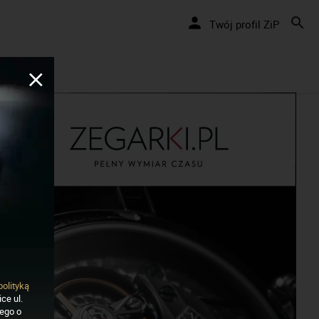
Nakręcamy pozytywnie... cały czas!
Twój profil ZiP
polityką
ce ul.
nego o