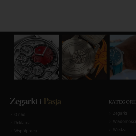
KATEGORI
Zegarki
O nas
Wiadomości
Reklama
Wiedza
Współpraca