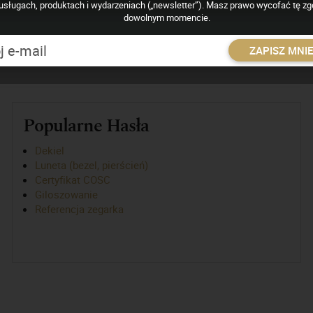
hanizmu
usługach, produktach i wydarzeniach („newsletter”). Masz prawo wycofać tę z
dowolnym momencie.
ni wskazań. Jest ono ułożyskowane na tulejce ćwiertnika i
go jest osadzona wskazówka godzinowa.
ZAPISZ MNI
Popularne Hasła
Dekiel
Luneta (bezel, pierścień)
Certyfikat COSC
Giloszowanie
Referencja zegarka