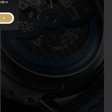
godę w
E