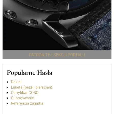
PATRON TEJ SEKCJI PORTALU
Popularne Hasła
Dekiel
Luneta (bezel, pierścień)
Certyfikat COSC
Giloszowanie
Referencja zegarka