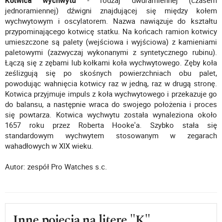
Kotwica wychwytu
- rodzaj dwuramiennej (czasem
jednoramiennej) dźwigni znajdującej się między kołem
wychwytowym i oscylatorem. Nazwa nawiązuje do kształtu
przypominającego kotwicę statku. Na końcach ramion kotwicy
umieszczone są palety (wejściowa i wyjściowa) z kamieniami
paletowymi (zazwyczaj wykonanymi z syntetycznego rubinu).
Łączą się z zębami lub kołkami koła wychwytowego. Zęby koła
ześlizgują się po skośnych powierzchniach obu palet,
powodując wahnięcia kotwicy raz w jedną, raz w drugą stronę.
Kotwica przyjmuje impuls z koła wychwytowego i przekazuje go
do balansu, a następnie wraca do swojego położenia i proces
się powtarza. Kotwica wychwytu została wynaleziona około
1657 roku przez Roberta Hooke'a. Szybko stała się
standardowym wychwytem stosowanym w zegarach
wahadłowych w XIX wieku.
Autor: zespół Pro Watches s.c.
Inne pojęcia na literę "K"