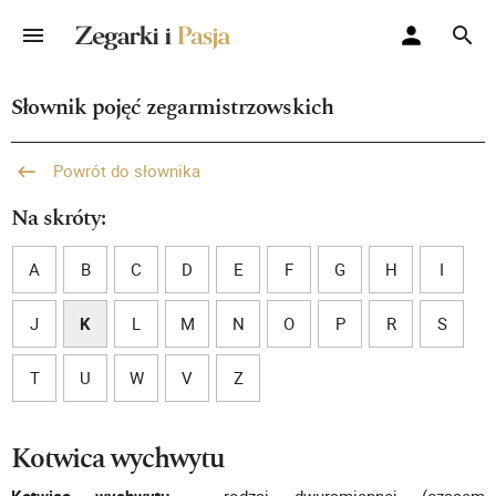
Słownik pojęć zegarmistrzowskich
Powrót do słownika
Na skróty:
A
B
C
D
E
F
G
H
I
J
K
L
M
N
O
P
R
S
T
U
W
V
Z
Kotwica wychwytu