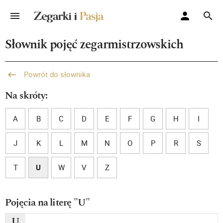
Słownik pojęć zegarmistrzowskich
Powrót do słownika
Na skróty:
A
B
C
D
E
F
G
H
I
J
K
L
M
N
O
P
R
S
T
U
W
V
Z
Pojęcia na literę "U"
U