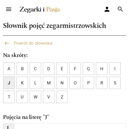
Słownik pojęć zegarmistrzowskich
Powrót do słownika
Na skróty:
A
B
C
D
E
F
G
H
I
J
K
L
M
N
O
P
R
S
T
U
W
V
Z
Pojęcia na literę "J"
J