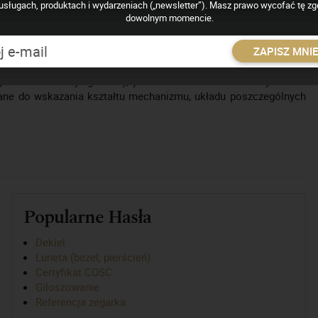
usługach, produktach i wydarzeniach („newsletter”). Masz prawo wycofać tę z
dowolnym momencie.
go, który zawiera informacje o średnicy mechanizmu (w liniach
nkcje. Pierwotnie termin ten był stosowany tylko w odniesieniu do
ZAPISZ MNI
h (ligne) (1 ligne = 2,26 milimetrów). Po raz pierwszy, termin
armistrza Henry'ego Sully, jako określenie układu i wymiarów
wane do wskazania kształtu mechanizmu, układu poszczególnych
Popularne Hasła
Dekiel
Luneta (bezel, pierścień)
Certyfikat COSC
Giloszowanie
Referencja zegarka