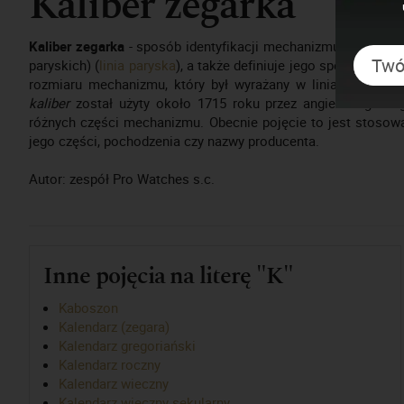
Kaliber zegarka
Kaliber zegarka
- sposób identyfikacji mechanizmu zegarkowe
paryskich) (
linia paryska
), a także definiuje jego specjalne fu
rozmiaru mechanizmu, który był wyrażany w liniach paryskic
kaliber
został użyty około 1715 roku przez angielskiego zeg
różnych części mechanizmu. Obecnie pojęcie to jest stoso
jego części, pochodzenia czy nazwy producenta.
Autor: zespół Pro Watches s.c.
Inne pojęcia na literę "K"
Kaboszon
Kalendarz (zegara)
Kalendarz gregoriański
Kalendarz roczny
Kalendarz wieczny
Kalendarz wieczny sekularny