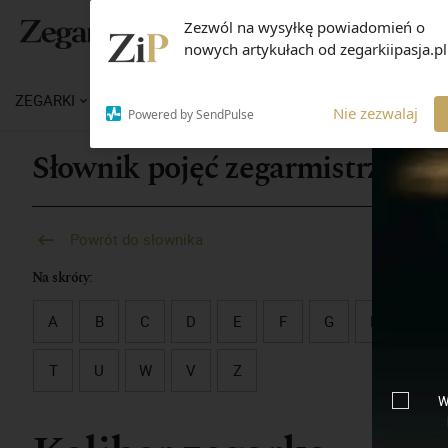
Zezwól na wysyłkę powiadomień o
nowych artykułach od zegarkiipasja.pl
ZEGARKI
WIADOMOŚCI
WIEDZA
MARKI
M
Nie zezwalaj
Powered by SendPulse
Słownik pojęć zegarmistrzowsk
Powrót do słownika
Na skróty:
A
B
C
D
E
F
G
H
I
T
U
W
V
Z
W