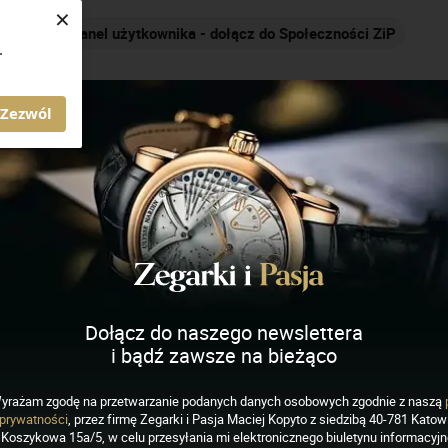
×
Panel użytkownika - dołącz do Społeczności ZiP
Na
.
AGAZYN ZEGARKI I PASJA
Zezwól
ich
J
K
L
M
N
O
P
R
S
Dołącz do naszego newslettera
i bądź zawsze na bieżąco
yrażam zgodę na przetwarzanie podanych danych osobowych zgodnie z naszą
prywatności
, przez firmę Zegarki i Pasja Maciej Kopyto z siedzibą 40-781 Katowi
Koszykowa 15a/5, w celu przesyłania mi elektronicznego biuletynu informacyj