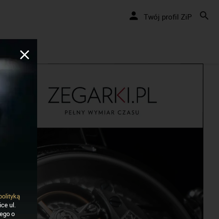
kręcamy pozytywnie... cały czas!
Twój profil ZiP
polityką
ce ul.
nego o