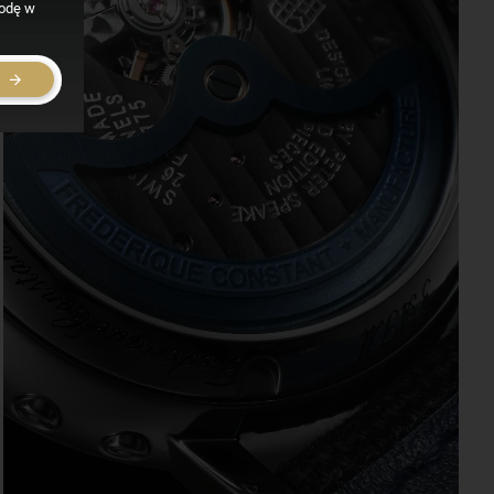
godę w
E