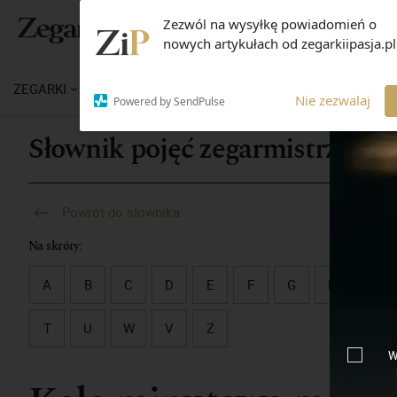
Zezwól na wysyłkę powiadomień o
nowych artykułach od zegarkiipasja.pl
ZEGARKI
WIADOMOŚCI
WIEDZA
MARKI
M
Nie zezwalaj
Powered by SendPulse
Słownik pojęć zegarmistrzowsk
Powrót do słownika
Na skróty:
A
B
C
D
E
F
G
H
I
T
U
W
V
Z
W