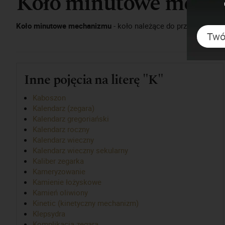
Koło minutowe mech
Koło minutowe mechanizmu
- koło należące do przekładni ch
Inne pojęcia na literę "K"
Kaboszon
Kalendarz (zegara)
Kalendarz gregoriański
Kalendarz roczny
Kalendarz wieczny
Kalendarz wieczny sekularny
Kaliber zegarka
Kameryzowanie
Kamienie łożyskowe
Kamień oliwiony
Kinetic (kinetyczny mechanizm)
Klepsydra
Komplikacja zegara