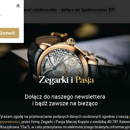
×
Panel użytkownika - dołącz do Społeczności ZiP
.
AGAZYN ZEGARKI I PASJA
Zezwól
ich
J
K
L
M
N
O
P
R
S
Dołącz do naszego newslettera
i bądź zawsze na bieżąco
yrażam zgodę na przetwarzanie podanych danych osobowych zgodnie z naszą
prywatności
, przez firmę Zegarki i Pasja Maciej Kopyto z siedzibą 40-781 Katowi
Koszykowa 15a/5, w celu przesyłania mi elektronicznego biuletynu informacyj