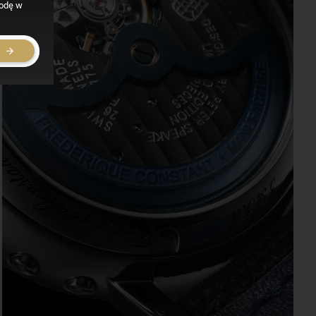
godę w
E