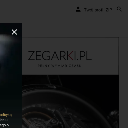
Nakręcamy pozytywnie... cały czas!
Twój profil ZiP
polityką
ce ul.
nego o