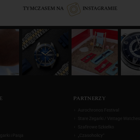
TYMCZASEM NA
INSTAGRAMIE
E
PARTNERZY
Aurochronos Festival
Stare Zegarki / Vintage Watches
Szafirowe Szkiełko
arki i Pasja
„Czasoholicy”