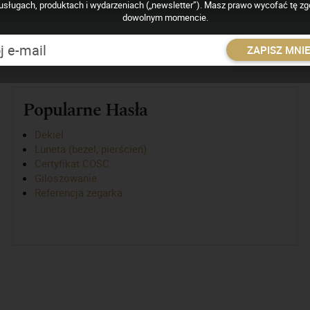
anizmu
usługach, produktach i wydarzeniach („newsletter”). Masz prawo wycofać tę z
dowolnym momencie.
odu. Jest osadzone na osi minutowej i napędza zębnik pośredni.
ZAPISZ MNI
Popularne Hasła
Dekiel
Luneta (bezel, pierścień)
Certyfikat COSC
Giloszowanie
Referencja zegarka