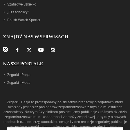
Szafirowe Szkiełko
„Czasoholicy”
Polish Watch Spotter
ZNAJDŹ NAS W SERWISACH
NASZE PORTALE
Zegarki i Pasja
Zegarki i Moda
Zegarki i Pasja to profesjonalny polski serwis branżowy o zegarkach, który
tworzony jest przez pasjonatów zegarmistrzostwa z myślą o miłośnikach
czasomierzy. Naszym Czytelnikom prezentujemy publikacje z różnych dziedzin
zegarmistrzostwa m.in.: wiadomości z branży zegarkowej i artykuły o nowych
modelach czasomierzy, autorskie recenzje i video recenzje zegarków, publikacje
prezentujące zegarki vintage, sylwetki wielkich zegarmistrzów, kalendarium