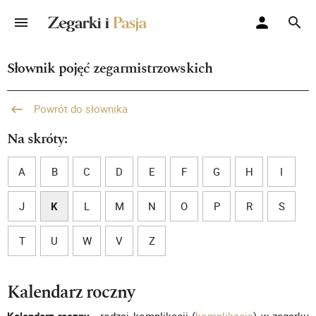
Słownik pojęć zegarmistrzowskich
Powrót do słownika
Na skróty:
A
B
C
D
E
F
G
H
I
J
K
L
M
N
O
P
R
S
T
U
W
V
Z
Kalendarz roczny