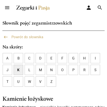
Słownik pojęć zegarmistrzowskich
Powrót do słownika
Na skróty:
A
B
C
D
E
F
G
H
I
J
K
L
M
N
O
P
R
S
T
U
W
V
Z
Kamienie łożyskowe