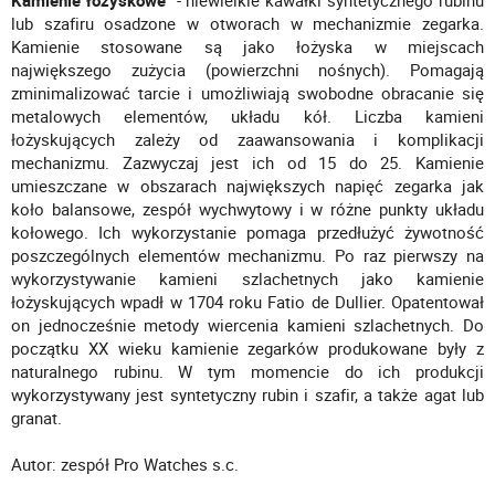
Kamienie łożyskowe
- niewielkie kawałki syntetycznego rubinu
lub szafiru osadzone w otworach w mechanizmie zegarka.
Kamienie stosowane są jako łożyska w miejscach
największego zużycia (powierzchni nośnych). Pomagają
zminimalizować tarcie i umożliwiają swobodne obracanie się
metalowych elementów, układu kół. Liczba kamieni
łożyskujących zależy od zaawansowania i komplikacji
mechanizmu. Zazwyczaj jest ich od 15 do 25. Kamienie
umieszczane w obszarach największych napięć zegarka jak
koło balansowe, zespół wychwytowy i w różne punkty układu
kołowego. Ich wykorzystanie pomaga przedłużyć żywotność
poszczególnych elementów mechanizmu. Po raz pierwszy na
wykorzystywanie kamieni szlachetnych jako kamienie
łożyskujących wpadł w 1704 roku Fatio de Dullier. Opatentował
on jednocześnie metody wiercenia kamieni szlachetnych. Do
początku XX wieku kamienie zegarków produkowane były z
naturalnego rubinu. W tym momencie do ich produkcji
wykorzystywany jest syntetyczny rubin i szafir, a także agat lub
granat.
Autor: zespół Pro Watches s.c.