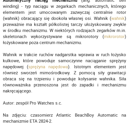
Automatyczny
naciąg mechanizmu
(ang. automatic self
winding) - typ naciągu w zegarkach mechanicznych, którego
elementem jest umocowanym zazwyczaj centralnie rotor
(wahnik) obracający się dookoła własnej osi. Wahnik (
wahnik
)
przeważnie ma kształt półkolistej tarczy ułożyskowany zwykle
w środku mechanizmu. W niektórych rodzajach zegarków m.in.
skeletonach wykorzystywane są mikrorotory (
mikrorotor
)
łożyskowane poza centrum mechanizmu.
Wahnik w trakcie ruchów nadgarstka wprawia w ruch łożysko
kulkowe, które powoduje samoczynne naciąganie sprężyny
napędowej (
sprężyna napędowa
). Istotnym elementem jest
również sworzeń mimośrodkowy. Z pomocą siły grawitacji
obraca się na trzpieniu i powoduje kołysanie wahnika. Siła
równoważnika przenoszona jest do zapadki i mechanizmu
nakręcającego.
Autor: zespół Pro Watches s.c.
Na zdjęciu: czasomierz Atlantic BeachBoy Automatic na
mechanizmie ETA 2824-2.