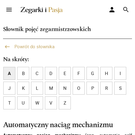
Słownik pojęć zegarmistrzowskich
Powrót do słownika
Na skróty:
A
B
C
D
E
F
G
H
I
J
K
L
M
N
O
P
R
S
T
U
W
V
Z
Automatyczny naciąg mechanizmu