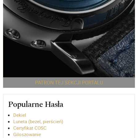
PATRON TEJ SEKCJI PORTALU
Popularne Hasła
Dekiel
Luneta (bezel, pierścień)
Certyfikat COSC
Giloszowanie