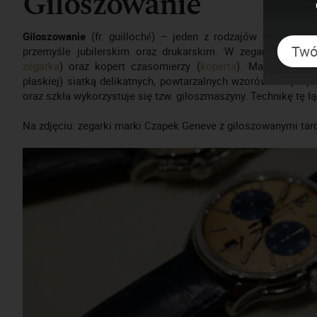
Giloszowanie
Giloszowanie
(fr. guilloché) – jeden z rodzajów zdobnictw
przemyśle jubilerskim oraz drukarskim. W zegarmistrzost
zegarka
) oraz kopert czasomierzy (
koperta
). Maszynowe gr
płaskiej) siatką delikatnych, powtarzalnych wzorów - najczęś
oraz szkła wykorzystuje się tzw. giloszmaszyny. Technikę tę 
Na zdjęciu: zegarki marki Czapek Geneve z giloszowanymi tar