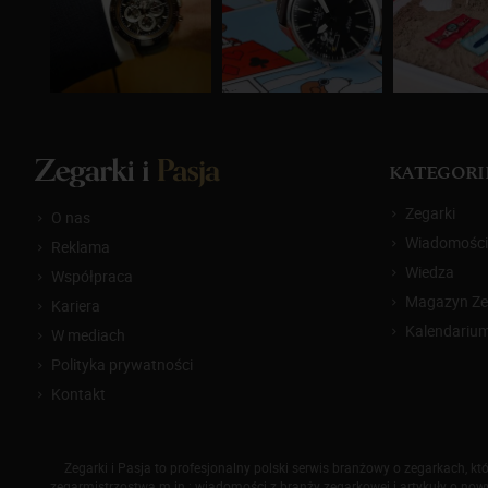
KATEGORI
Zegarki
O nas
Wiadomości
Reklama
Wiedza
Współpraca
Magazyn Zeg
Kariera
Kalendariu
W mediach
Polityka prywatności
Kontakt
Zegarki i Pasja to profesjonalny polski serwis branżowy o zegarkach, 
zegarmistrzostwa m.in.: wiadomości z branży zegarkowej i artykuły o nowyc