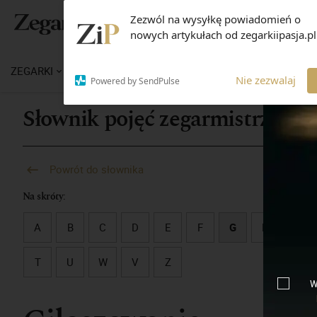
Zezwól na wysyłkę powiadomień o
Panel użyt
nowych artykułach od zegarkiipasja.pl
ZEGARKI
WIADOMOŚCI
WIEDZA
MARKI
M
Nie zezwalaj
Powered by SendPulse
Słownik pojęć zegarmistrzowsk
Powrót do słownika
Na skróty:
A
B
C
D
E
F
G
H
I
T
U
W
V
Z
W