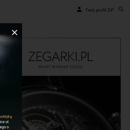
nie... cały czas!
Twój profil ZiP
polityką
ce ul.
nego o