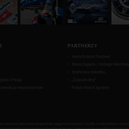
E
PARTNERZY
Aurochronos Festival
Stare Zegarki / Vintage Watches
Szafirowe Szkiełko
arki i Pasja
„Czasoholicy”
m ewolucji mechanizmów
Polish Watch Spotter
który tworzony jest przez pasjonatów zegarmistrzostwa z myślą o miłośnikach czas
h modelach czasomierzy, autorskie recenzje i video recenzje zegarków, publikacje 