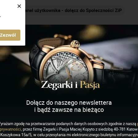
×
kownika - dołącz do Społeczności ZiP
Nakręcamy pozytyw
.
AGAZYN ZEGARKI I PASJA
Zezwól
ich
J
K
L
M
N
O
P
R
S
Dołącz do naszego newslettera
i bądź zawsze na bieżąco
yrażam zgodę na przetwarzanie podanych danych osobowych zgodnie z naszą
prywatności
, przez firmę Zegarki i Pasja Maciej Kopyto z siedzibą 40-781 Katowi
Koszykowa 15a/5, w celu przesyłania mi elektronicznego biuletynu informacyj