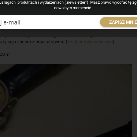
usługach, produktach i wydarzeniach („newsletter”). Masz prawo wycofać tę z
dowolnym momencie.
a. Dzisiaj najczęściej maszynowe. Technika wykorzystywana w
wie wykorzystywana w procesie produkcji cyferblatów (
tarcza
ZAPISZ MNI
awerowanie, odciskanie, pokrywanie powierzchni (najczęściej
ciej kombinacji linii i okręgów. W procesie giloszowania metali
łączy się czasem z emalierstwem (
emalierstwo właściwe
).
czami.