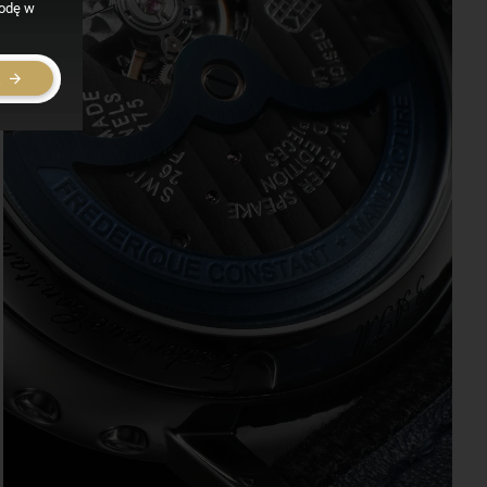
godę w
E