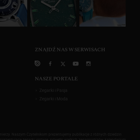
ZNAJDŹ NAS W SERWISACH
NASZE PORTALE
Zegarki i Pasja
Zegarki i Moda
omierzy. Naszym Czytelnikom prezentujemy publikacje z różnych dziedzin
prezentujące zegarki vintage, sylwetki wielkich zegarmistrzów, kalendarium