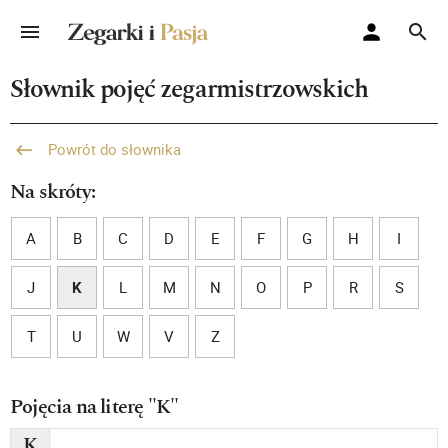
Słownik pojęć zegarmistrzowskich
Powrót do słownika
Na skróty:
A
B
C
D
E
F
G
H
I
J
K
L
M
N
O
P
R
S
T
U
W
V
Z
Pojęcia na literę "K"
K