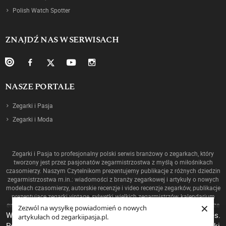
Polish Watch Spotter
ZNAJDŹ NAS W SERWISACH
NASZE PORTALE
Zegarki i Pasja
Zegarki i Moda
Zegarki i Pasja to profesjonalny polski serwis branżowy o zegarkach, który
tworzony jest przez pasjonatów zegarmistrzostwa z myślą o miłośnikach
czasomierzy. Naszym Czytelnikom prezentujemy publikacje z różnych dziedzin
zegarmistrzostwa m.in.: wiadomości z branży zegarkowej i artykuły o nowych
modelach czasomierzy, autorskie recenzje i video recenzje zegarków, publikacje
prezentujące zegarki vintage, sylwetki wielkich zegarmistrzów, kalendarium
×
ewolucji mechanizmów oraz historię zegarmistrzostwa, a także ciekawostki ze
Zezwól na wysyłkę powiadomień o nowych
świata zegarków!
W celu poprawienia jakości usług korzystamy z plików cookies.
artykułach od zegarkiipasja.pl.
Pozostanie na stronie oznacza, iż wyrażasz zgodę na to, że pliki