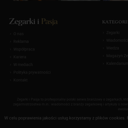
KATEGORI
Zegarki
O nas
Wiadomości
Reklama
Wiedza
Współpraca
Magazyn Zeg
Kariera
Kalendariu
W mediach
Polityka prywatności
Kontakt
Zegarki i Pasja to profesjonalny polski serwis branżowy o zegarkach, 
zegarmistrzostwa m.in.: wiadomości z branży zegarkowej i artykuły o nowyc
ewoluc
W celu poprawienia jakości usług korzystamy z plików cookies. 
© 2014-
2