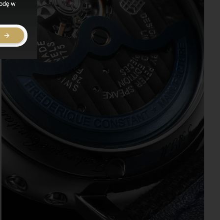
godę w
E