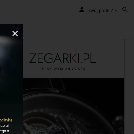
ęcamy pozytywnie... cały czas!
Twój profil ZiP
polityką
ce ul.
nego o