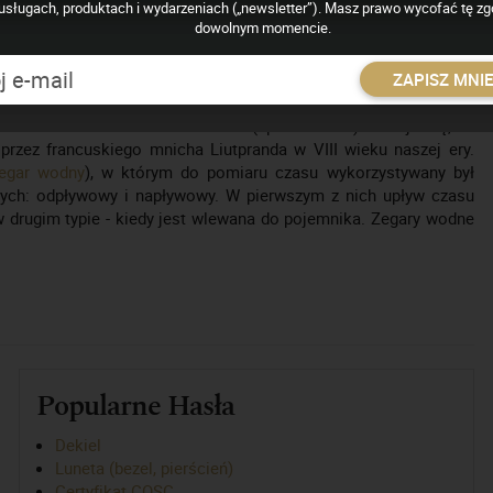
usługach, produktach i wydarzeniach („newsletter”). Masz prawo wycofać tę z
dowolnym momencie.
piasku lub wody. Klepsydra piaskowa jest zazwyczaj naczyniem
nych wąskim zwężeniem, przez który piasek przepływa z górnej
ZAPISZ MNI
u z górnego pojemnik do dolnego określa jeden okres - zazwyczaj
rótsze lub dłuższe odcinki czasu (np. 15 minut). Uznaje się, że
przez francuskiego mnicha Liutpranda w VIII wieku naszej ery.
egar wodny
), w którym do pomiaru czasu wykorzystywany był
dnych: odpływowy i napływowy. W pierwszym z nich upływ czasu
 w drugim typie - kiedy jest wlewana do pojemnika. Zegary wodne
Popularne Hasła
Dekiel
Luneta (bezel, pierścień)
Certyfikat COSC