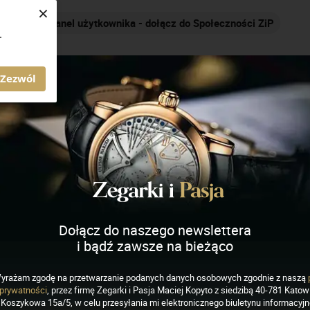
×
Panel użytkownika - dołącz do Społeczności ZiP
Nakr
.
AGAZYN ZEGARKI I PASJA
Zezwól
ich
J
K
L
M
N
O
P
R
S
Dołącz do naszego newslettera
i bądź zawsze na bieżąco
yrażam zgodę na przetwarzanie podanych danych osobowych zgodnie z naszą
prywatności
, przez firmę Zegarki i Pasja Maciej Kopyto z siedzibą 40-781 Katowi
Koszykowa 15a/5, w celu przesyłania mi elektronicznego biuletynu informacyj