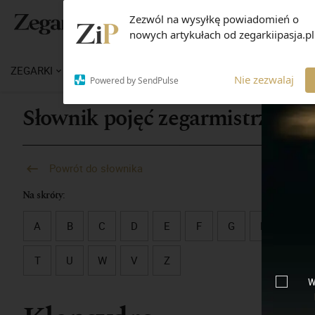
Zezwól na wysyłkę powiadomień o
nowych artykułach od zegarkiipasja.pl
ZEGARKI
WIADOMOŚCI
WIEDZA
MARKI
M
Nie zezwalaj
Powered by SendPulse
Słownik pojęć zegarmistrzowsk
Powrót do słownika
Na skróty:
A
B
C
D
E
F
G
H
I
T
U
W
V
Z
W