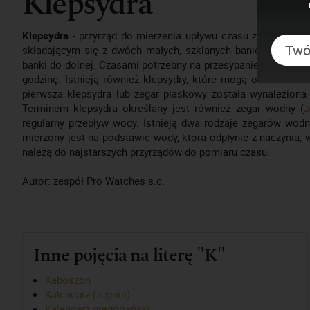
Klepsydra
Klepsydra
- przyrząd do mierzenia upływu czasu za pomocą 
składającym się z dwóch małych, szklanych baniek połączo
banki do dolnej. Czasami potrzebny na przesypanie się piask
godzinę. Istnieją również klepsydry, które mogą odmierzać k
pierwsza klepsydra lub zegar piaskowy została wynaleziona 
Terminem klepsydra określany jest również zegar wodny (
z
regularny przepływ wody. Istnieją dwa rodzaje zegarów wo
mierzony jest na podstawie wody, która odpłynie z naczynia,
należą do najstarszych przyrządów do pomiaru czasu.
Autor: zespół Pro Watches s.c.
Inne pojęcia na literę "K"
Kaboszon
Kalendarz (zegara)
Kalendarz gregoriański