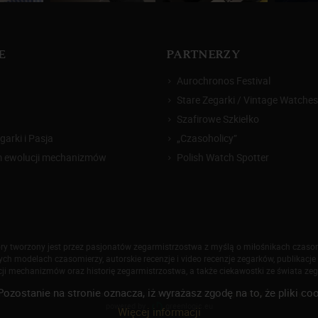
E
PARTNERZY
Aurochronos Festival
Stare Zegarki / Vintage Watches
Szafirowe Szkiełko
arki i Pasja
„Czasoholicy”
m ewolucji mechanizmów
Polish Watch Spotter
który tworzony jest przez pasjonatów zegarmistrzostwa z myślą o miłośnikach czas
h modelach czasomierzy, autorskie recenzje i video recenzje zegarków, publikacje 
ji mechanizmów oraz historię zegarmistrzostwa, a także ciekawostki ze świata ze
Pozostanie na stronie oznacza, iż wyrażasz zgodę na to, że pliki
026 Zegarkiipasja.pl. Korzystanie z serwisu oznacza akceptację
regulaminu
oraz
polityki p
powered by
greenlogic.eu
Więcej informacji