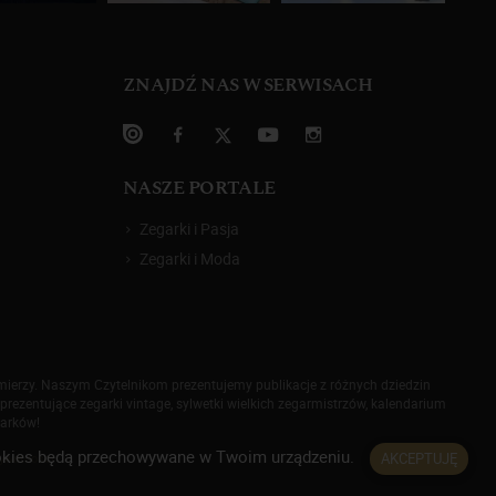
ZNAJDŹ NAS W SERWISACH
NASZE PORTALE
Zegarki i Pasja
Zegarki i Moda
omierzy. Naszym Czytelnikom prezentujemy publikacje z różnych dziedzin
prezentujące zegarki vintage, sylwetki wielkich zegarmistrzów, kalendarium
garków!
 cookies będą przechowywane w Twoim urządzeniu.
AKCEPTUJĘ
rywatności