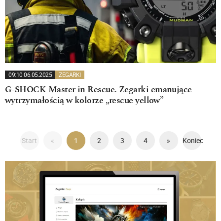
09:10 06.05.2025
ZEGARKI
G-SHOCK Master in Rescue. Zegarki emanujące
wytrzymałością w kolorze „rescue yellow”
Start
«
1
2
3
4
»
Koniec