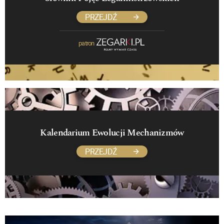
PRZEJDŹ
patron
Kalendarium Ewolucji Mechanizmów
PRZEJDŹ