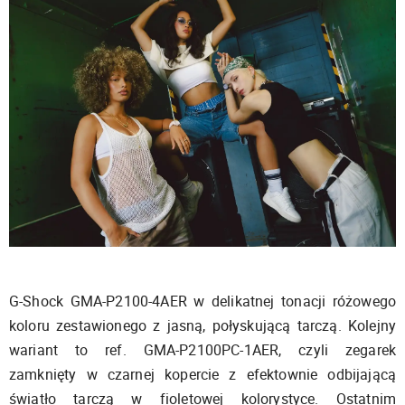
G-Shock GMA-P2100-4AER w delikatnej tonacji różowego
koloru zestawionego z jasną, połyskującą tarczą. Kolejny
wariant to ref. GMA-P2100PC-1AER, czyli zegarek
zamknięty w czarnej kopercie z efektownie odbijającą
światło tarczą w fioletowej kolorystyce. Ostatnim