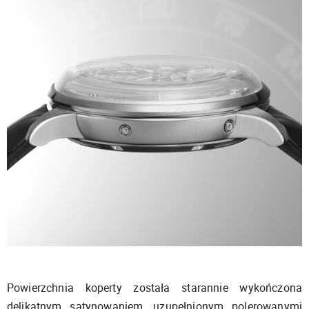
Powierzchnia koperty została starannie wykończona
delikatnym satynowaniem, uzupełnionym polerowanymi