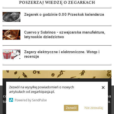
POSZERZAJ WIEDZĘ O ZEGARKACH
Zegarek o godzinie 0.00 Przeskok kalendarza
Cuervo y Sobrinos - szwajcarska manufaktura,
latynoskie dziedzictwo
Zegary elektryczne i elektroniczne. Wstęp i
recenzja
Słownik Pojęć Zegarmistrzowskich
×
Zezwól na wysyłkę powiadomień o nowych
W celu poprawienia jakości usług korzystamy z plików
artykułach od zegarkiipasja.pl.
PRZEJDŹ
cookies. Pozostanie na stronie oznacza, iż wyrażasz zgodę na
Powered by SendPulse
to, że pliki cookies będą przechowywane w Twoim urządzeniu.
Więcej informacji
patron
AKCEPTUJĘ
Zezwól
Nie zezwalaj