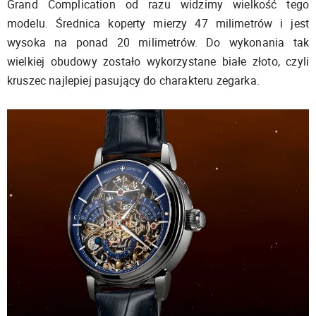
Grand Complication od razu widzimy wielkość tego
modelu. Średnica koperty mierzy 47 milimetrów i jest
wysoka na ponad 20 milimetrów. Do wykonania tak
wielkiej obudowy zostało wykorzystane białe złoto, czyli
kruszec najlepiej pasujący do charakteru zegarka.