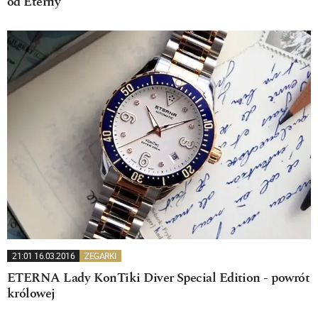
od Eterny
21:01 16.03.2016
ZEGARKI
ETERNA Lady KonTiki Diver Special Edition - powrót
królowej