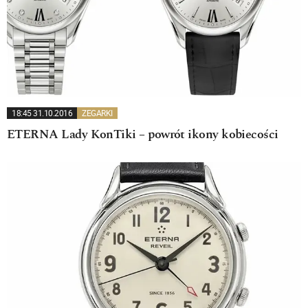
18:45 31.10.2016
ZEGARKI
ETERNA Lady KonTiki – powrót ikony kobiecości