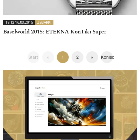
19:12 16.03.2015
ZEGARKI
Baselworld 2015: ETERNA KonTiki Super
Start
«
1
2
»
Koniec