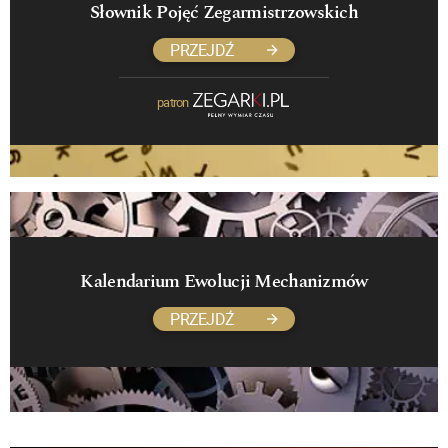
Słownik Pojęć Zegarmistrzowskich
PRZEJDŹ
patron
Kalendarium Ewolucji Mechanizmów
PRZEJDŹ