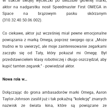
W trakcie swojej wycieczki po siedzibie głównej marki,
aktor na nadgarstku nosił Speedmaster First OMEGA in
Space na brązowym pasku skórzanym
(310.32.40.50.06.002).
Co ciekawe, aktor już wcześniej miał pewne emocjonalne
powiązania z marką Omega, poprzez swojego ojca: „Może
trudno w to uwierzyć, ale moje zainteresowanie zegarkami
zaczęło się od Taty, który pokazał mi Omegę. Był
przedstawicielem klasy robotniczej i długo oszczędzał, aby
kupić tamten zegarek.” - powiedział aktor.
Nowa rola w…
Dołączając do grona ambasadorów marki Omega, Aaron
Taylor-Johnson zasilił już i tak pokaźną “kolekcję” znanych
nazwisk ze świata kina, które są powiązane ze