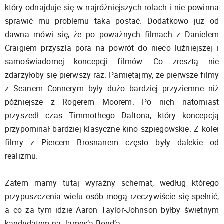
który odnajduje się w najróżniejszych rolach i nie powinna
sprawić mu problemu taka postać. Dodatkowo już od
dawna mówi się, że po poważnych filmach z Danielem
Craigiem przyszła pora na powrót do nieco luźniejszej i
samoświadomej koncepcji filmów. Co zresztą nie
zdarzyłoby się pierwszy raz. Pamiętajmy, że pierwsze filmy
z Seanem Connerym były dużo bardziej przyziemne niż
późniejsze z Rogerem Moorem. Po nich natomiast
przyszedł czas Timmothego Daltona, który koncepcją
przypominał bardziej klasyczne kino szpiegowskie. Z kolei
filmy z Piercem Brosnanem często były dalekie od
realizmu.
Zatem mamy tutaj wyraźny schemat, według którego
przypuszczenia wielu osób mogą rzeczywiście się spełnić,
a co za tym idzie Aaron Taylor-Johnson byłby świetnym
kandydatem na James’a Bond’a.