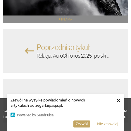
REKLAMA
Poprzedni artykuł
Relacja: AuroChronos 2025 - polski ...
Następny artykuł
×
Zezwól na wysyłkę powiadomień o nowych
W celu poprawienia jakości usług korzystamy z plików
Portal „Zegarki i Pasja” - już pół ...
artykułach od zegarkiipasja.pl.
cookies. Pozostanie na stronie oznacza, iż wyrażasz zgodę na
Powered by SendPulse
to, że pliki cookies będą przechowywane w Twoim urządzeniu.
Więcej informacji
AKCEPTUJĘ
Zezwól
Nie zezwalaj