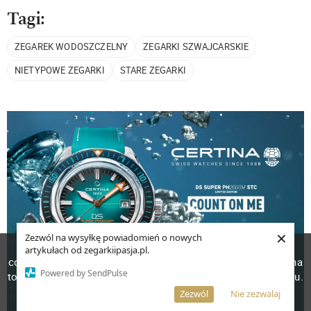
Tagi:
ZEGAREK WODOSZCZELNY
ZEGARKI SZWAJCARSKIE
NIETYPOWE ZEGARKI
STARE ZEGARKI
×
Zezwól na wysyłkę powiadomień o nowych
W celu poprawienia jakości usług korzystamy z plików
artykułach od zegarkiipasja.pl.
cookies. Pozostanie na stronie oznacza, iż wyrażasz zgodę na
Powered by SendPulse
to, że pliki cookies będą przechowywane w Twoim urządzeniu.
Więcej informacji
AKCEPTUJĘ
Zezwól
Nie zezwalaj