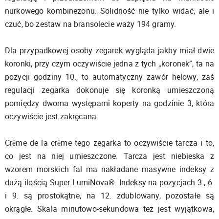
nurkowego kombinezonu. Solidność nie tylko widać, ale i
czuć, bo zestaw na bransolecie waży 194 gramy.
Dla przypadkowej osoby zegarek wygląda jakby miał dwie
koronki, przy czym oczywiście jedna z tych „koronek”, ta na
pozycji godziny 10., to automatyczny zawór helowy, zaś
regulacji zegarka dokonuje się koronką umieszczoną
pomiędzy dwoma występami koperty na godzinie 3, która
oczywiście jest zakręcana.
Crème de la crème tego zegarka to oczywiście tarcza i to,
co jest na niej umieszczone. Tarcza jest niebieska z
wzorem morskich fal ma nakładane masywne indeksy z
dużą ilością Super LumiNova®. Indeksy na pozycjach 3., 6.
i 9. są prostokątne, na 12. zdublowany, pozostałe są
okrągłe. Skala minutowo-sekundowa też jest wyjątkowa,