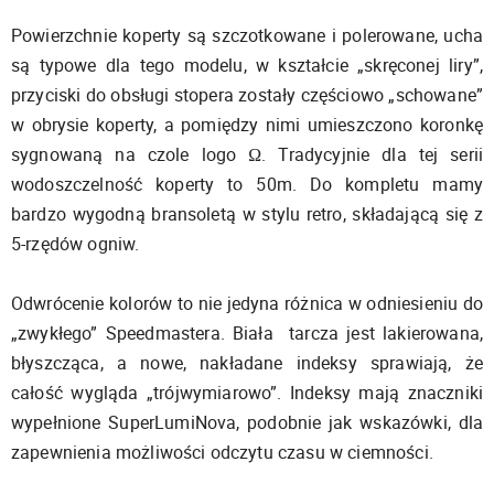
Powierzchnie koperty są szczotkowane i polerowane, ucha
są typowe dla tego modelu, w kształcie „skręconej liry”,
przyciski do obsługi stopera zostały częściowo „schowane”
w obrysie koperty, a pomiędzy nimi umieszczono koronkę
sygnowaną na czole logo Ω. Tradycyjnie dla tej serii
wodoszczelność koperty to 50m. Do kompletu mamy
bardzo wygodną bransoletą w stylu retro, składającą się z
5-rzędów ogniw.
Odwrócenie kolorów to nie jedyna różnica w odniesieniu do
„zwykłego” Speedmastera. Biała tarcza jest lakierowana,
błyszcząca, a nowe, nakładane indeksy sprawiają, że
całość wygląda „trójwymiarowo”. Indeksy mają znaczniki
wypełnione SuperLumiNova, podobnie jak wskazówki, dla
zapewnienia możliwości odczytu czasu w ciemności.