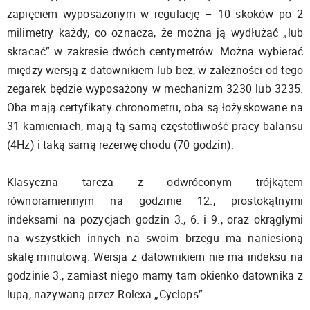
zapięciem wyposażonym w regulację – 10 skoków po 2
milimetry każdy, co oznacza, że można ją wydłużać „lub
skracać” w zakresie dwóch centymetrów. Można wybierać
między wersją z datownikiem lub bez, w zależności od tego
zegarek będzie wyposażony w mechanizm 3230 lub 3235.
Oba mają certyfikaty chronometru, oba są łożyskowane na
31 kamieniach, mają tą samą częstotliwość pracy balansu
(4Hz) i taką samą rezerwę chodu (70 godzin).
Klasyczna tarcza z odwróconym trójkątem
równoramiennym na godzinie 12., prostokątnymi
indeksami na pozycjach godzin 3., 6. i 9., oraz okrągłymi
na wszystkich innych na swoim brzegu ma naniesioną
skalę minutową. Wersja z datownikiem nie ma indeksu na
godzinie 3., zamiast niego mamy tam okienko datownika z
lupą, nazywaną przez Rolexa „Cyclops”.