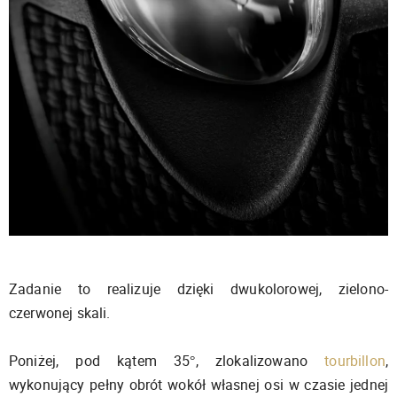
Zadanie to realizuje dzięki dwukolorowej, zielono-
czerwonej skali.
Poniżej, pod kątem 35°, zlokalizowano
tourbillon
,
wykonujący pełny obrót wokół własnej osi w czasie jednej