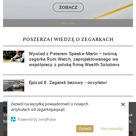
REKLAMA
POSZERZAJ WIEDZĘ O ZEGARKACH
Wywiad z Peterem Speake-Marin – twórcą
zegarka Rum Watch, zaprojektowanego we
współpracy z polską firmą Wealth Solutions
Epizod 8. Zegarek bazowy - oscylator
×
Roamer zmiennym jest. Relacja z wizyty u
Zezwól na wysyłkę powiadomień o nowych
W celu poprawienia jakości usług korzystamy z plików
szwajcarskiego producenta zegarków – firmy
artykułach od zegarkiipasja.pl.
cookies. Pozostanie na stronie oznacza, iż wyrażasz zgodę na
Roamer
Powered by SendPulse
to, że pliki cookies będą przechowywane w Twoim urządzeniu.
Więcej informacji
AKCEPTUJĘ
Zezwól
Nie zezwalaj