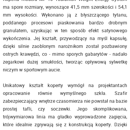
ma spore rozmiary, wynoszące 41,5 mm szerokości i 54,1
mm wysokości. Wykonano ją z błyszczącego tytanu,
poddanego procesowi piaskowania bardzo drobnym
granulatem, uzyskując w ten sposób efekt satynowego
wykończenia. Jej kształt, przywodzący na myśl kapsułę,
dzięki silnie zaoblonym narożnikom został pozbawiony
ostrych krawędzi, co - mimo sporych gabarytów - nadało
zegarkowi dużej smukłości, tworząc opływową sylwetkę
niczym w sportowym aucie.
Unikatowy kształt koperty wymógł na projektantach
opracowanie równie wymyślnego szkła. Szafir
zabezpieczający wnętrze czasomierza nie powstał na bazie
prostej tafli, czy soczewki. Jego skomplikowana,
trójwymiarowa linia ma gładko wyprowadzone zagięcia,
które idealnie zgrywają się z konstrukcją koperty. Dzięki