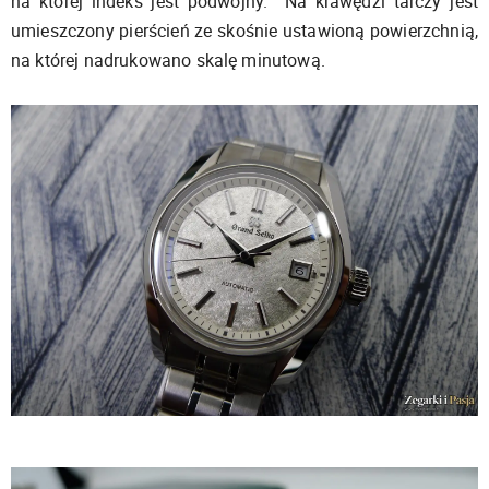
na której indeks jest podwójny. Na krawędzi tarczy jest
umieszczony pierścień ze skośnie ustawioną powierzchnią,
na której nadrukowano skalę minutową.