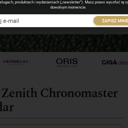
sługach, produktach i wydarzeniach („newsletter”). Masz prawo wycofać tę 
dowolnym momencie.
ZAPISZ MNI
 Zenith Chronomaster
dar