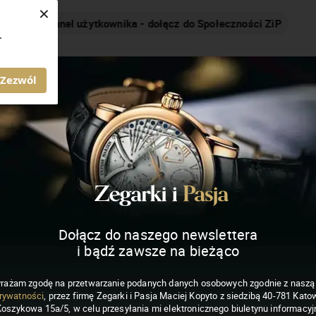
×
Nakręcamy pozytywnie... cały czas!
.
MAGAZYN ZEGARKI I PASJA
Zezwól
Dołącz do naszego newslettera
i bądź zawsze na bieżąco
rażam zgodę na przetwarzanie podanych danych osobowych zgodnie z nasz
rywatności
, przez firmę Zegarki i Pasja Maciej Kopyto z siedzibą 40-781 Katow
Koszykowa 15a/5, w celu przesyłania mi elektronicznego biuletynu informacyj