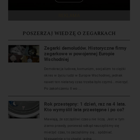
REKLAMA
POSZERZAJ WIEDZĘ O ZEGARKACH
Zegarki demoludów. Historyczne firmy
zegarkowe w powojennej Europie
Wschodniej
Demokracja ludowa, komunizm, socjalizm to ciężki
okres w życiu ludzi w Europie Wschodniej, jednak
nawet ten niełatwy czas trzeba było czymś… mierzyć.
Po zakończeniu II wo ...
Rok przestępny: 1 dzień, raz na 4 lata.
Kto wymyślił lata przestępne i po co?
Mawiają, że szczęśliwi czasu nie liczą. Jest w tym
ziarno prawdy, ponieważ odkąd nauczyliśmy się
mierzyć czas, to zaczęliśmy się… spóźniać.
Niezupełnie o to chodzi, jedna ...