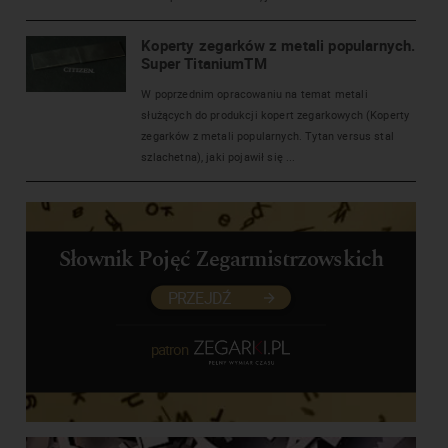
Koperty zegarków z metali popularnych.
Super TitaniumTM
W poprzednim opracowaniu na temat metali
służących do produkcji kopert zegarkowych (Koperty
zegarków z metali popularnych. Tytan versus stal
szlachetna), jaki pojawił się ...
Słownik Pojęć Zegarmistrzowskich
PRZEJDŹ
patron