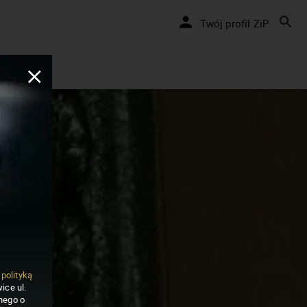
Twój profil ZiP
ą
polityką
ice ul.
nego o