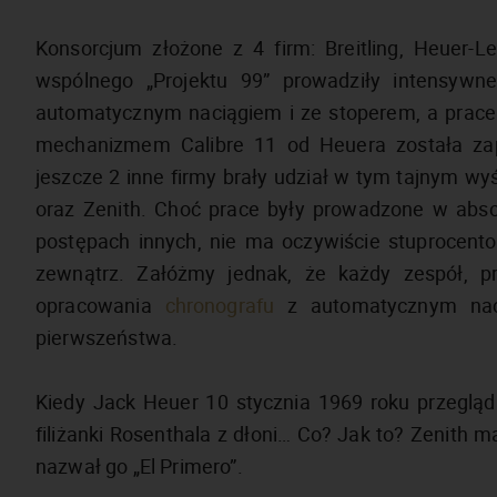
Konsorcjum złożone z 4 firm: Breitling, Heuer-
wspólnego „Projektu 99” prowadziły intensywn
automatycznym naciągiem i ze stoperem, a prace
mechanizmem Calibre 11 od Heuera została za
jeszcze 2 inne firmy brały udział w tym tajnym w
oraz Zenith. Choć prace były prowadzone w absolu
postępach innych, nie ma oczywiście stuprocento
zewnątrz. Załóżmy jednak, że każdy zespół, p
opracowania
chronografu
z automatycznym naci
pierwszeństwa.
Kiedy Jack Heuer 10 stycznia 1969 roku przegląd
filiżanki Rosenthala z dłoni… Co? Jak to? Zenith 
nazwał go „El Primero”.