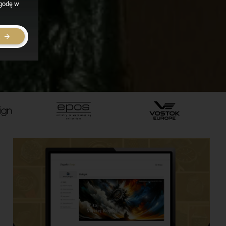
zgodę w
E