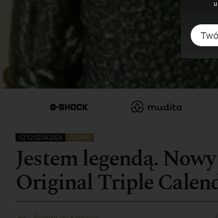
u
12:12 02.04.2024
ZEGARKI
Jestem legendą. Nowy
Original Triple Calen
Powrót do kategorii