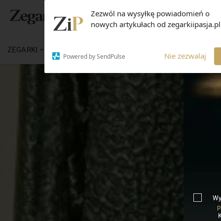
Zezwól na wysyłkę powiadomień o
nowych artykułach od zegarkiipasja.pl
ZEGARKI
WIADOMOŚCI
WIEDZA
MARKI
Nie zezwalaj
Powered by SendPulse
Wy
p