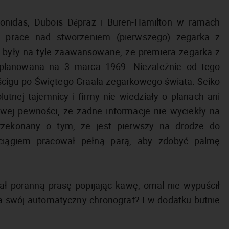
Leonidas, Dubois Dépraz i Buren-Hamilton w ramach
e prace nad stworzeniem (pierwszego) zegarka z
 były na tyle zaawansowane, że premiera zegarka z
planowana na 3 marca 1969. Niezależnie od tego
yścigu po Świętego Graala zegarkowego świata: Seiko
tnej tajemnicy i firmy nie wiedziały o planach ani
wej pewności, że żadne informacje nie wyciekły na
rzekonany o tym, że jest pierwszy na drodze do
ągiem pracował pełną parą, aby zdobyć palmę
ał poranną prasę popijając kawę, omal nie wypuścił
ma swój automatyczny chronograf? I w dodatku butnie