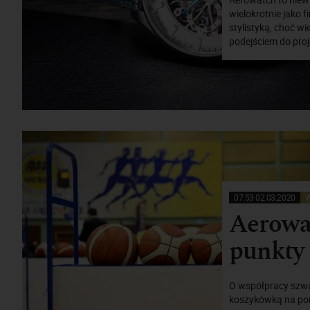
wielokrotnie jako f
stylistyką, choć w
podejściem do pro
07:53 02.03.2020
W
Aerowat
punkty
O współpracy szwaj
koszykówką na port