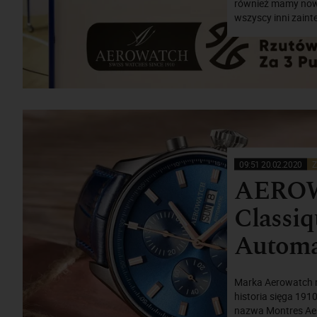
również mamy nowe
wszyscy inni zain
09:51 20.02.2020
Z
AEROW
Classi
Automa
Marka Aerowatch ni
historia sięga 1910
nazwa Montres Aer