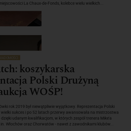
ejscowości La Chaux-de-Fonds, kolebce wielu wielkich...
IADOMOŚCI
tch: koszykarska
ntacja Polski Drużyną
 aukcja WOŚP!
kówki rok 2019 był niewątpliwie wyjątkowy. Reprezentacja Polski
 wielki sukces i po 52 latach przerwy awansowała na mistrzostwa
to dzięki udanym kwalifikacjom, w których zespół trenera Mike’a
.in. Włochów oraz Chorwatów - nawet z zawodnikami klubów...