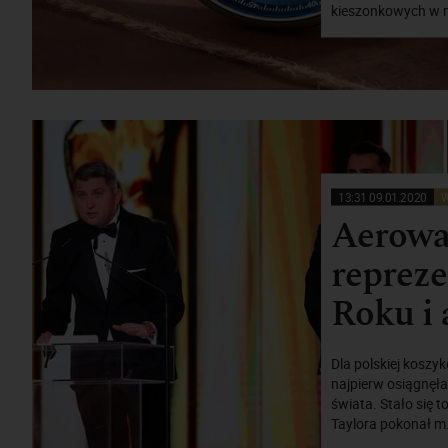
kieszonkowych w mi
13:31 09.01.2020
W
Aerowa
repreze
Roku i
Dla polskiej koszy
najpierw osiągnęła
świata. Stało się 
Taylora pokonał m