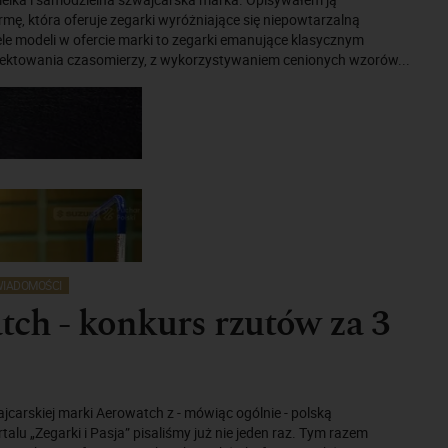
irmę, która oferuje zegarki wyróżniające się niepowtarzalną
iele modeli w ofercie marki to zegarki emanujące klasycznym
jektowania czasomierzy, z wykorzystywaniem cenionych wzorów...
IADOMOŚCI
ch - konkurs rzutów za 3
carskiej marki Aerowatch z - mówiąc ogólnie - polską
alu „Zegarki i Pasja” pisaliśmy już nie jeden raz. Tym razem