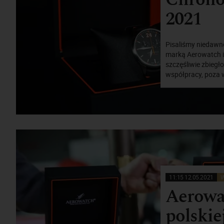
2021
Pisaliśmy niedawno
marką Aerowatch i
szczęśliwie zbiegło
współpracy, poza w
11:15 12.05.2021
W
Aerowa
polskie