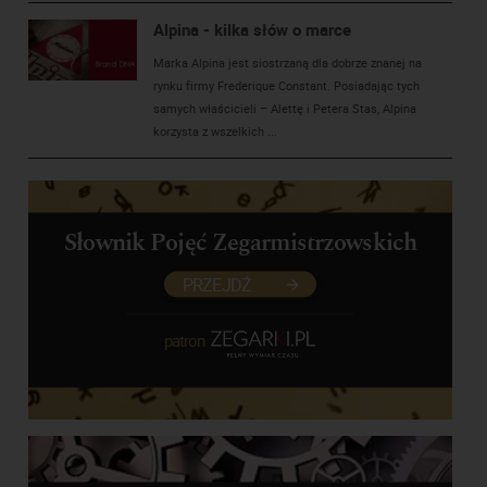
Alpina - kilka słów o marce
Marka Alpina jest siostrzaną dla dobrze znanej na
rynku firmy Frederique Constant. Posiadając tych
samych właścicieli – Alettę i Petera Stas, Alpina
korzysta z wszelkich ...
Słownik Pojęć Zegarmistrzowskich
PRZEJDŹ
patron