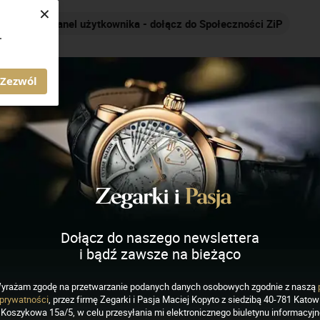
×
Nakręcamy pozytywnie... cały czas!
.
AGAZYN ZEGARKI I PASJA
Zezwól
atch
Dołącz do naszego newslettera
i bądź zawsze na bieżąco
yrażam zgodę na przetwarzanie podanych danych osobowych zgodnie z naszą
EGARKI
prywatności
, przez firmę Zegarki i Pasja Maciej Kopyto z siedzibą 40-781 Katowi
, jako hołd dla papieża
Koszykowa 15a/5, w celu przesyłania mi elektronicznego biuletynu informacyj