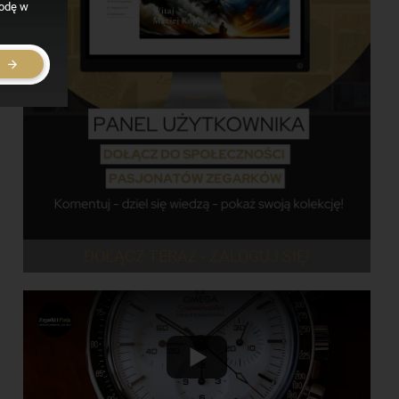
godę w
E
DOŁĄCZ TERAZ - ZALOGUJ SIĘ!