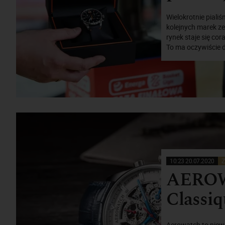
Wielokrotnie piali
kolejnych marek ze
rynek staje się co
To ma oczywiście 
10:23 20.07.2020
Z
AEROW
Classiq
Aerowatch to niew