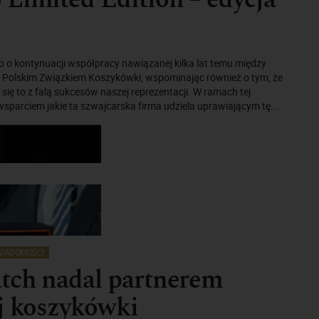
 o kontynuacji współpracy nawiązanej kilka lat temu między
 Polskim Związkiem Koszykówki, wspominając również o tym, że
 się to z falą sukcesów naszej reprezentacji. W ramach tej
sparciem jakie ta szwajcarska firma udziela uprawiającym tę...
IADOMOŚCI
tch nadal partnerem
j koszykówki