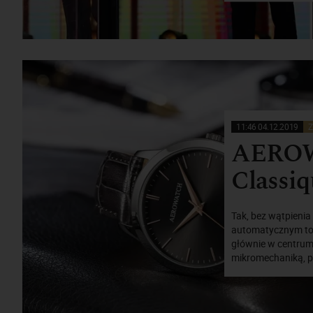
11:46 04.12.2019
Z
AEROW
Classiq
Tak, bez wątpieni
automatycznym to t
głównie w centrum
mikromechaniką, po