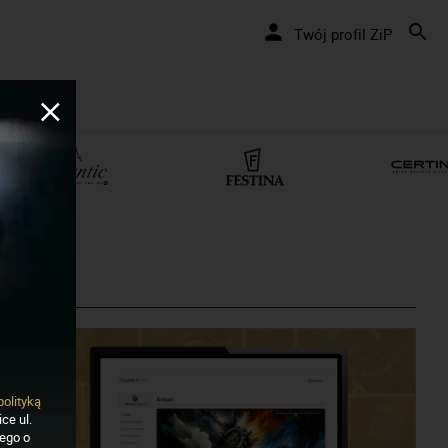
Twój profil ZiP
polityką
ce ul.
nego o