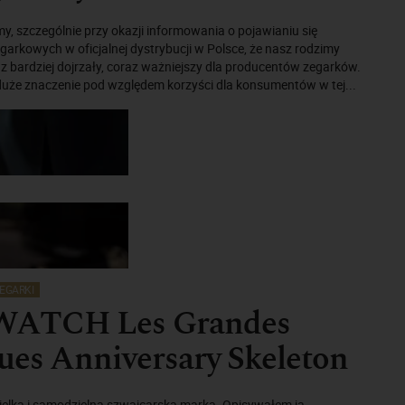
śmy, szczególnie przy okazji informowania o pojawianiu się
garkowych w oficjalnej dystrybucji w Polsce, że nasz rodzimy
raz bardziej dojrzały, coraz ważniejszy dla producentów zegarków.
duże znaczenie pod względem korzyści dla konsumentów w tej...
EGARKI
ATCH Les Grandes
ues Anniversary Skeleton
ielka i samodzielna szwajcarska marka. Opisywałem ją