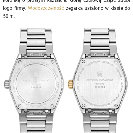
koronkę o prostym kształcie, której czołową część zdobi
logo firmy.
Wodoszczelność
zegarka ustalono w klasie do
50 m.