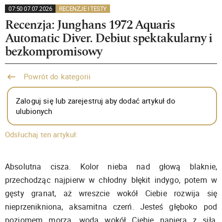
07:50 07.07.2026
RECENZJE I TESTY
Recenzja: Junghans 1972 Aquaris
Automatic Diver. Debiut spektakularny i
bezkompromisowy
Powrót do kategorii
Zaloguj się lub zarejestruj aby dodać artykuł do
ulubionych
Odsłuchaj ten artykuł:
Absolutna cisza. Kolor nieba nad głową blaknie,
przechodząc najpierw w chłodny błękit indygo, potem w
gęsty granat, aż wreszcie wokół Ciebie rozwija się
nieprzenikniona, aksamitna czerń. Jesteś głęboko pod
poziomem morza, woda wokół Ciebie napiera z siłą,