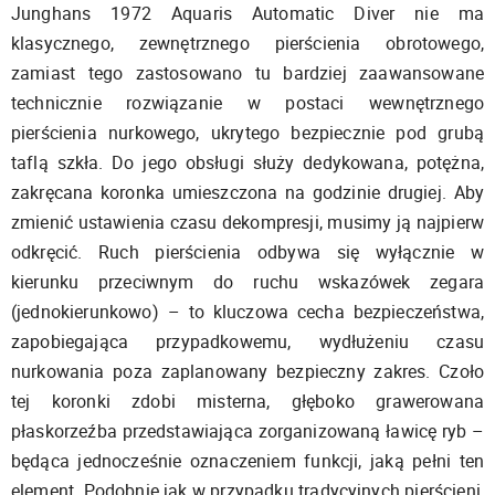
Junghans 1972 Aquaris Automatic Diver nie ma
klasycznego, zewnętrznego pierścienia obrotowego,
zamiast tego zastosowano tu bardziej zaawansowane
technicznie rozwiązanie w postaci wewnętrznego
pierścienia nurkowego, ukrytego bezpiecznie pod grubą
taflą szkła. Do jego obsługi służy dedykowana, potężna,
zakręcana koronka umieszczona na godzinie drugiej. Aby
zmienić ustawienia czasu dekompresji, musimy ją najpierw
odkręcić. Ruch pierścienia odbywa się wyłącznie w
kierunku przeciwnym do ruchu wskazówek zegara
(jednokierunkowo) – to kluczowa cecha bezpieczeństwa,
zapobiegająca przypadkowemu, wydłużeniu czasu
nurkowania poza zaplanowany bezpieczny zakres. Czoło
tej koronki zdobi misterna, głęboko grawerowana
płaskorzeźba przedstawiająca zorganizowaną ławicę ryb –
będąca jednocześnie oznaczeniem funkcji, jaką pełni ten
element. Podobnie jak w przypadku tradycyjnych pierścieni,