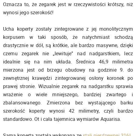
Oznacza to, że zegarek jest w rzeczywistości krótszy, niż
wynosi jego szerokość!
Ucha koperty zostały zintegrowane z jej monolitycznym
korpusem w taki sposób, że natychmiast schodzą
drastycznie w dół, są krótkie, ale bardzo masywne, dzięki
czemu zegarek nie „lewituje” nad nadgarstkiem, lecz
idealnie się na nim układa. Średnica 46,9 milimetra
mierzona jest od brzegu obudowy na godzinie 9. do
zewnętrznej krawędzi zintegrowanej osłony koronek po
prawej stronie. Wizualnie zegarek na nadgarstku sprawia
wrażenie o wiele mniejszego, bardziej zwartego i
zbalansowanego. Zmierzona bez wystającego barku
szerokość koperty wynosi 42 milimetry, czyli bardzo
standardowo. Ot i cała tajemnica wymiarów Aquarisa.
Sama koperta została wykonana ze
stali nierdzewnej 316L
,