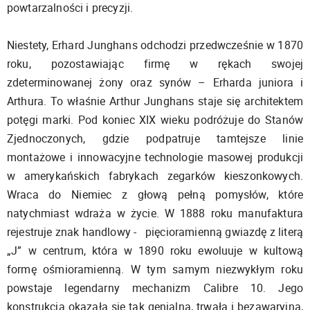
powtarzalności i precyzji.
Niestety, Erhard Junghans odchodzi przedwcześnie w 1870
roku, pozostawiając firmę w rękach swojej
zdeterminowanej żony oraz synów – Erharda juniora i
Arthura. To właśnie Arthur Junghans staje się architektem
potęgi marki. Pod koniec XIX wieku podróżuje do Stanów
Zjednoczonych, gdzie podpatruje tamtejsze linie
montażowe i innowacyjne technologie masowej produkcji
w amerykańskich fabrykach zegarków kieszonkowych.
Wraca do Niemiec z głową pełną pomysłów, które
natychmiast wdraża w życie. W 1888 roku manufaktura
rejestruje znak handlowy - pięcioramienną gwiazdę z literą
„J” w centrum, która w 1890 roku ewoluuje w kultową
formę ośmioramienną. W tym samym niezwykłym roku
powstaje legendarny mechanizm Calibre 10. Jego
konstrukcja okazała się tak genialna, trwała i bezawaryjna,