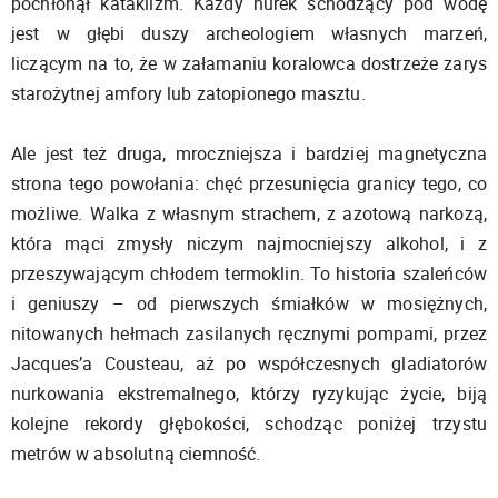
pochłonął kataklizm. Każdy nurek schodzący pod wodę
jest w głębi duszy archeologiem własnych marzeń,
liczącym na to, że w załamaniu koralowca dostrzeże zarys
starożytnej amfory lub zatopionego masztu.
Ale jest też druga, mroczniejsza i bardziej magnetyczna
strona tego powołania: chęć przesunięcia granicy tego, co
możliwe. Walka z własnym strachem, z azotową narkozą,
która mąci zmysły niczym najmocniejszy alkohol, i z
przeszywającym chłodem termoklin. To historia szaleńców
i geniuszy – od pierwszych śmiałków w mosiężnych,
nitowanych hełmach zasilanych ręcznymi pompami, przez
Jacques’a Cousteau, aż po współczesnych gladiatorów
nurkowania ekstremalnego, którzy ryzykując życie, biją
kolejne rekordy głębokości, schodząc poniżej trzystu
metrów w absolutną ciemność.