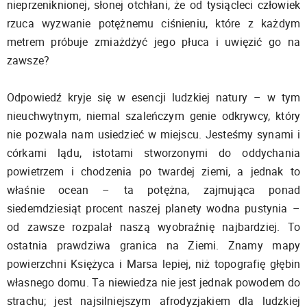
nieprzeniknionej, słonej otchłani, że od tysiącleci człowiek
rzuca wyzwanie potężnemu ciśnieniu, które z każdym
metrem próbuje zmiażdżyć jego płuca i uwięzić go na
zawsze?
Odpowiedź kryje się w esencji ludzkiej natury – w tym
nieuchwytnym, niemal szaleńczym genie odkrywcy, który
nie pozwala nam usiedzieć w miejscu. Jesteśmy synami i
córkami lądu, istotami stworzonymi do oddychania
powietrzem i chodzenia po twardej ziemi, a jednak to
właśnie ocean – ta potężna, zajmująca ponad
siedemdziesiąt procent naszej planety wodna pustynia –
od zawsze rozpalał naszą wyobraźnię najbardziej. To
ostatnia prawdziwa granica na Ziemi. Znamy mapy
powierzchni Księżyca i Marsa lepiej, niż topografię głębin
własnego domu. Ta niewiedza nie jest jednak powodem do
strachu; jest najsilniejszym afrodyzjakiem dla ludzkiej