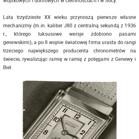
wojskowych i domowych w ciemnościach i w nocy.
Lata trzydzieste XX wieku przynoszą pierwsze własne
mechanizmy (m.in. kaliber J80 z centralną sekundą z 1936
r., którego luksusowe wersje zdobiono pasami
genewskimi), a po II wojnie światowej firma urasta do rangi
trzeciego największego producenta chronometrów na
świecie, rywalizując ramię w ramię z potęgami z Genewy i
Biel.