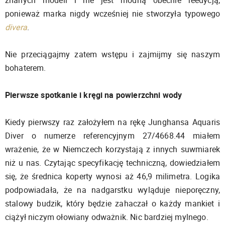
znanych modeli i nie jest modną obecnie reedycją,
ponieważ marka nigdy wcześniej nie stworzyła typowego
divera
.
Nie przeciągajmy zatem wstępu i zajmijmy się naszym
bohaterem.
Pierwsze spotkanie i kręgi na powierzchni wody
Kiedy pierwszy raz założyłem na rękę Junghansa Aquaris
Diver o numerze referencyjnym 27/4668.44 miałem
wrażenie, że w Niemczech korzystają z innych suwmiarek
niż u nas. Czytając specyfikację techniczną, dowiedziałem
się, że średnica koperty wynosi aż 46,9 milimetra. Logika
podpowiadała, że na nadgarstku wyląduje nieporęczny,
stalowy budzik, który będzie zahaczał o każdy mankiet i
ciążył niczym ołowiany odważnik. Nic bardziej mylnego.