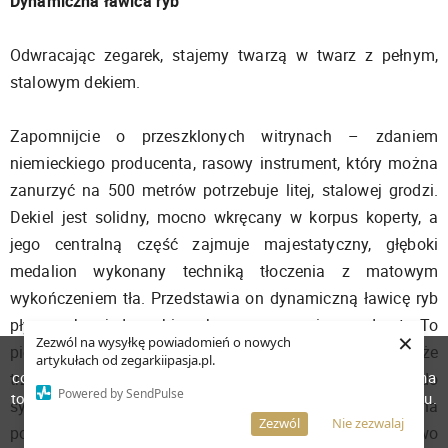
Dynamiczna ławica ryb
Odwracając zegarek, stajemy twarzą w twarz z pełnym,
stalowym dekiem.
Zapomnijcie o przeszklonych witrynach – zdaniem
niemieckiego producenta, rasowy instrument, który można
zanurzyć na 500 metrów potrzebuje litej, stalowej grodzi.
Dekiel jest solidny, mocno wkręcany w korpus koperty, a
jego centralną część zajmuje majestatyczny, głęboki
medalion wykonany techniką tłoczenia z matowym
wykończeniem tła. Przedstawia on dynamiczną ławicę ryb
płynących w jednym kierunku przez oceaniczne odmęty. To
×
Zezwól na wysyłkę powiadomień o nowych
piękny, artystyczny wręcz detal, który uświadamia nam, że
W celu poprawienia jakości usług korzystamy z plików
artykułach od zegarkiipasja.pl.
cookies. Pozostanie na stronie oznacza, iż wyrażasz zgodę na
trzymamy w ręku dzieło sztuki inżynieryjnej stworzone do
Powered by SendPulse
to, że pliki cookies będą przechowywane w Twoim urządzeniu.
symbiozy z morską fauną i florą. Wokół medalionu, na
Więcej informacji
AKCEPTUJĘ
Zezwól
Nie zezwalaj
polerowanym ringu, wygrawerowano laserowo