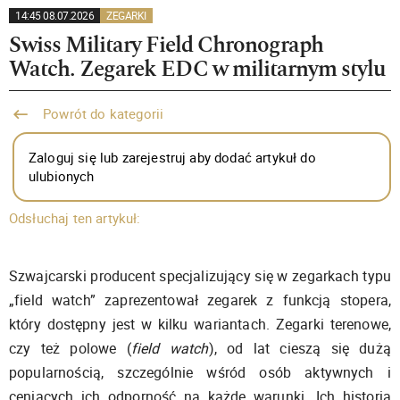
14:45 08.07.2026
ZEGARKI
Swiss Military Field Chronograph
Watch. Zegarek EDC w militarnym stylu
Powrót do kategorii
Zaloguj się lub zarejestruj aby dodać artykuł do
ulubionych
Odsłuchaj ten artykuł:
Szwajcarski producent specjalizujący się w zegarkach typu
„field watch” zaprezentował zegarek z funkcją stopera,
który dostępny jest w kilku wariantach. Zegarki terenowe,
czy też polowe (
field watch
), od lat cieszą się dużą
popularnością, szczególnie wśród osób aktywnych i
ceniących ich odporność na każde warunki. Ich historia