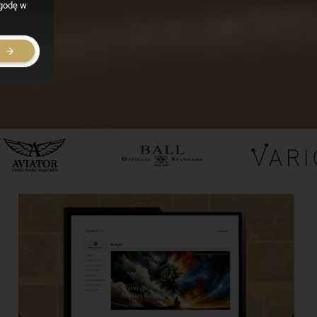
zgodę w
E