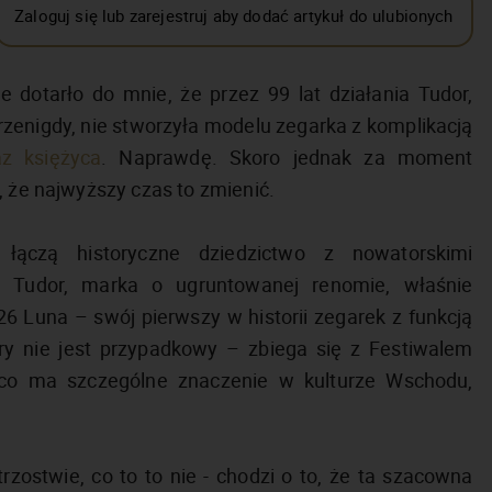
Zaloguj się lub zarejestruj aby dodać artykuł do ulubionych
 dotarło do mnie, że przez 99 lat działania Tudor,
przenigdy, nie stworzyła modelu zegarka z komplikacją
z księżyca
. Naprawdę. Skoro jednak za moment
, że najwyższy czas to zmienić.
 łączą historyczne dziedzictwo z nowatorskimi
 Tudor, marka o ugruntowanej renomie, właśnie
6 Luna – swój pierwszy w historii zegarek z funkcją
y nie jest przypadkowy – zbiega się z Festiwalem
j, co ma szczególne znaczenie w kulturze Wschodu,
zostwie, co to to nie - chodzi o to, że ta szacowna