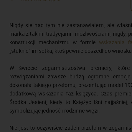
Nigdy się nad tym nie zastanawiałem, ale właśnie
marka z takimi tradycjami i możliwościami, nigdy, 
konstrukcji mechanizmu w formie
wskazania fa
„stuknie” im setka, ktoś pewnie doszedł do wniosku
W świecie zegarmistrzostwa premiery, które
rozwiązaniami zawsze budzą ogromne emocje.
dokonała takiego przełomu, prezentując model 192
dodatkową wskazania faz księżyca. Czas premier
Środka Jesieni, kiedy to Księżyc lśni najjaśnie
symbolizując jedność i rodzinne więzi.
Nie jest to oczywiście żaden przełom w zegarmistr