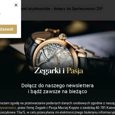
×
Nakręcamy pozytywnie... cały czas!
.
MAGAZYN ZEGARKI I PASJA
Zezwól
Dołącz do naszego newslettera
i bądź zawsze na bieżąco
rażam zgodę na przetwarzanie podanych danych osobowych zgodnie z nasz
rywatności
, przez firmę Zegarki i Pasja Maciej Kopyto z siedzibą 40-781 Katow
Koszykowa 15a/5, w celu przesyłania mi elektronicznego biuletynu informacyj