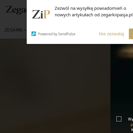
Zezwól na wysyłkę powiadomień o
nowych artykułach od zegarkiipasja.pl
ZEGARKI
WIADOMOŚCI
WIEDZA
MARKI
Nie zezwalaj
Powered by SendPulse
Wy
p