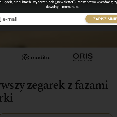
sługach, produktach i wydarzeniach („newsletter”). Masz prawo wycofać tę 
dowolnym momencie.
ZAPISZ MNI
wszy zegarek z fazami
rki