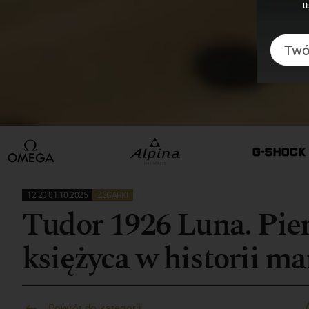
u
12:20 01.10.2025
ZEGARKI
Tudor 1926 Luna. Pier
księżyca w historii ma
Powrót do kategorii