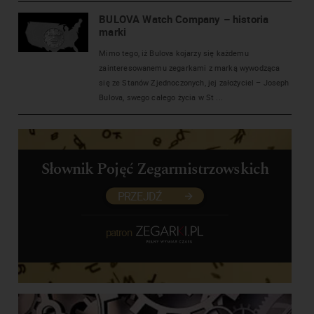
BULOVA Watch Company – historia
marki
Mimo tego, iż Bulova kojarzy się każdemu
zainteresowanemu zegarkami z marką wywodząca
się ze Stanów Zjednoczonych, jej założyciel – Joseph
Bulova, swego całego życia w St ...
Słownik Pojęć Zegarmistrzowskich
PRZEJDŹ
patron