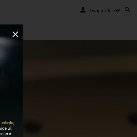
Twój profil ZiP
ą
polityką
ice ul.
nego o